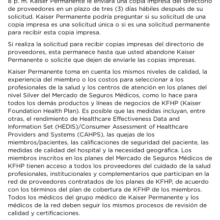
8 p. m. Kaiser Permanente le enviará una copia impresa del directorio
de proveedores en un plazo de tres (3) días hábiles después de su
solicitud. Kaiser Permanente podría preguntar si su solicitud de una
copia impresa es una solicitud única o si es una solicitud permanente
para recibir esta copia impresa.
Si realiza la solicitud para recibir copias impresas del directorio de
proveedores, esta permanece hasta que usted abandone Kaiser
Permanente o solicite que dejen de enviarle las copias impresas.
Kaiser Permanente toma en cuenta los mismos niveles de calidad, la
experiencia del miembro o los costos para seleccionar a los
profesionales de la salud y los centros de atención en los planes del
nivel Silver del Mercado de Seguros Médicos, como lo hace para
todos los demás productos y líneas de negocios de KFHP (Kaiser
Foundation Health Plan). Es posible que las medidas incluyan, entre
otras, el rendimiento de Healthcare Effectiveness Data and
Information Set (HEDIS)/Consumer Assessment of Healthcare
Providers and Systems (CAHPS), las quejas de los
miembros/pacientes, las calificaciones de seguridad del paciente, las
medidas de calidad del hospital y la necesidad geográfica. Los
miembros inscritos en los planes del Mercado de Seguros Médicos de
KFHP tienen acceso a todos los proveedores del cuidado de la salud
profesionales, institucionales y complementarios que participan en la
red de proveedores contratados de los planes de KFHP, de acuerdo
con los términos del plan de cobertura de KFHP de los miembros.
Todos los médicos del grupo médico de Kaiser Permanente y los
médicos de la red deben seguir los mismos procesos de revisión de
calidad y certificaciones.