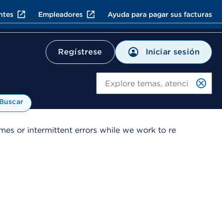
ntes
Empleadores
Ayuda para pagar sus facturas
Iniciar sesión
Regístrese
Bu
Buscar
es or intermittent errors while we work to re