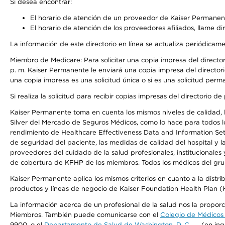
Si desea encontrar:
El horario de atención de un proveedor de Kaiser Permanent
El horario de atención de los proveedores afiliados, llame di
La información de este directorio en línea se actualiza periódicam
Miembro de Medicare: Para solicitar una copia impresa del director
p. m. Kaiser Permanente le enviará una copia impresa del directori
una copia impresa es una solicitud única o si es una solicitud perm
Si realiza la solicitud para recibir copias impresas del directori
Kaiser Permanente toma en cuenta los mismos niveles de calidad, la
Silver del Mercado de Seguros Médicos, como lo hace para todos lo
rendimiento de Healthcare Effectiveness Data and Information Se
de seguridad del paciente, las medidas de calidad del hospital y 
proveedores del cuidado de la salud profesionales, institucionale
de cobertura de KFHP de los miembros. Todos los médicos del grup
Kaiser Permanente aplica los mismos criterios en cuanto a la dist
productos y líneas de negocio de Kaiser Foundation Health Plan 
La información acerca de un profesional de la salud nos la proporci
Miembros. También puede comunicarse con el
Colegio de Médicos
9900, o el
Departamento de Salud de Washington, D. C.
(en ing