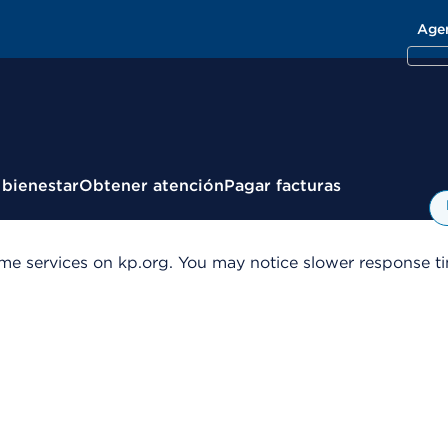
Age
 bienestar
Obtener atención
Pagar facturas
me services on kp.org. You may notice slower response tim