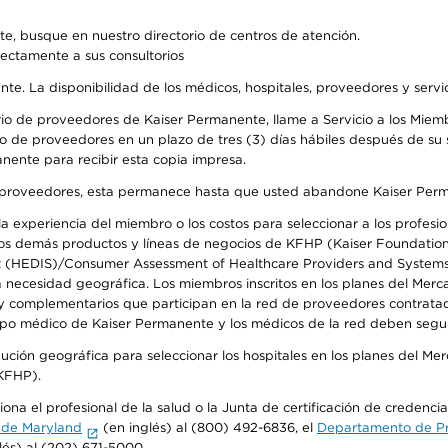
e, busque en nuestro directorio de centros de atención.
rectamente a sus consultorios
ente. La disponibilidad de los médicos, hospitales, proveedores y serv
io de proveedores de Kaiser Permanente, llame a Servicio a los Miembr
o de proveedores en un plazo de tres (3) días hábiles después de su s
anente para recibir esta copia impresa.
o de proveedores, esta permanece hasta que usted abandone Kaiser Perm
 experiencia del miembro o los costos para seleccionar a los profesiona
s demás productos y líneas de negocios de KFHP (Kaiser Foundation He
t (HEDIS)/Consumer Assessment of Healthcare Providers and Systems (
la necesidad geográfica. Los miembros inscritos en los planes del Me
s y complementarios que participan en la red de proveedores contrata
o médico de Kaiser Permanente y los médicos de la red deben seguir l
ribución geográfica para seleccionar los hospitales en los planes del 
(KFHP).
ona el profesional de la salud o la Junta de certificación de credenci
 de Maryland
(en inglés) al (800) 492-6836, el
Departamento de Pro
lés) al (202) 671-5000.