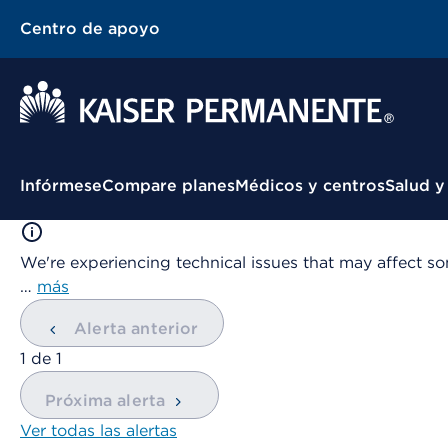
Centro de apoyo
Menú contextual
Infórmese
Compare planes
Médicos y centros
Salud y
We're experiencing technical issues that may affect so
…
más
Alerta anterior
mostrando
1
de
1
Próxima alerta
Ver todas las alertas