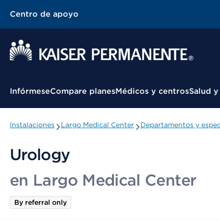
Centro de apoyo
Menú contextual
Infórmese
Compare planes
Médicos y centros
Salud y
Instalaciones
Largo Medical Center
Departamentos y espec
Urology
en Largo Medical Center
By referral only