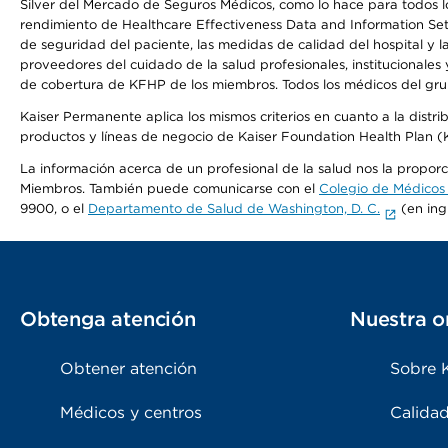
Silver del Mercado de Seguros Médicos, como lo hace para todos lo
rendimiento de Healthcare Effectiveness Data and Information Se
de seguridad del paciente, las medidas de calidad del hospital y 
proveedores del cuidado de la salud profesionales, institucionale
de cobertura de KFHP de los miembros. Todos los médicos del grup
Kaiser Permanente aplica los mismos criterios en cuanto a la dist
productos y líneas de negocio de Kaiser Foundation Health Plan 
La información acerca de un profesional de la salud nos la proporci
Miembros. También puede comunicarse con el
Colegio de Médicos
9900, o el
Departamento de Salud de Washington, D. C.
(en ing
Obtenga atención
Nuestra o
Obtener atención
Sobre 
Médicos y centros
Calidad