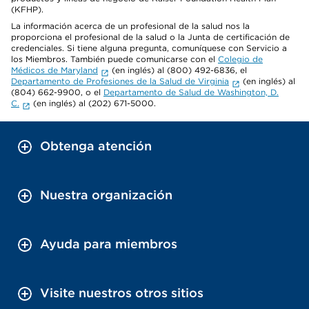
(KFHP).
La información acerca de un profesional de la salud nos la
proporciona el profesional de la salud o la Junta de certificación de
credenciales. Si tiene alguna pregunta, comuníquese con Servicio a
los Miembros. También puede comunicarse con el
Colegio de
Médicos de Maryland
(en inglés) al (800) 492-6836, el
Departamento de Profesiones de la Salud de Virginia
(en inglés) al
(804) 662-9900, o el
Departamento de Salud de Washington, D.
C.
(en inglés) al (202) 671-5000.
Obtenga atención
Nuestra organización
Ayuda para miembros
Visite nuestros otros sitios