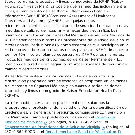
todos los demás productos y líneas de negocios de KFHP (Kaiser
Foundation Health Plan). Es posible que las medidas incluyan, entre
otras, el rendimiento de Healthcare Effectiveness Data and
Information Set (HEDIS)/Consumer Assessment of Healthcare
Providers and Systems (CAHPS), las quejas de los
miembros/pacientes, las calificaciones de seguridad del paciente, las
medidas de calidad del hospital y la necesidad geográfica. Los
miembros inscritos en los planes del Mercado de Seguros Médicos de
KFHP tienen acceso a todos los proveedores del cuidado de la salud
profesionales, institucionales y complementarios que participan en la
red de proveedores contratados de los planes de KFHP, de acuerdo
con los términos del plan de cobertura de KFHP de los miembros.
Todos los médicos del grupo médico de Kaiser Permanente y los
médicos de la red deben seguir los mismos procesos de revisión de
calidad y certificaciones.
Kaiser Permanente aplica los mismos criterios en cuanto a la
distribución geográfica para seleccionar los hospitales en los planes
del Mercado de Seguros Médicos y en cuanto a todos los demás
productos y líneas de negocio de Kaiser Foundation Health Plan
(KFHP).
La información acerca de un profesional de la salud nos la
proporciona el profesional de la salud o la Junta de certificación de
credenciales. Si tiene alguna pregunta, comuníquese con Servicio a
los Miembros. También puede comunicarse con el
Colegio de
Médicos de Maryland
(en inglés) al (800) 492-6836, el
Departamento de Profesiones de la Salud de Virginia
(en inglés) al
(804) 662-9900, o el
Departamento de Salud de Washington, D.