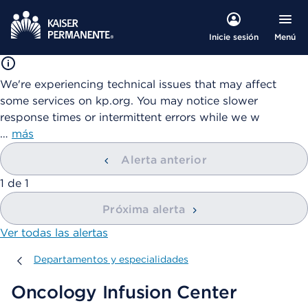
Menú
Inicie sesión
We're experiencing technical issues that may affect
some services on kp.org. You may notice slower
response times or intermittent errors while we w
…
más
Alerta anterior
mostrando
1
de
1
Próxima alerta
Ver todas las alertas
Departamentos y especialidades
Departamentos y especialidades
Oncology Infusion Center