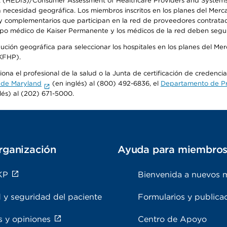
t (HEDIS)/Consumer Assessment of Healthcare Providers and Systems (
la necesidad geográfica. Los miembros inscritos en los planes del Me
s y complementarios que participan en la red de proveedores contrata
o médico de Kaiser Permanente y los médicos de la red deben seguir l
ribución geográfica para seleccionar los hospitales en los planes del 
(KFHP).
ona el profesional de la salud o la Junta de certificación de credenci
 de Maryland
(en inglés) al (800) 492-6836, el
Departamento de Pro
lés) al (202) 671-5000.
rganización
Ayuda para miembro
KP
Bienvenida a nuevos 
 y seguridad del paciente
Formularios y publica
s y opiniones
Centro de Apoyo