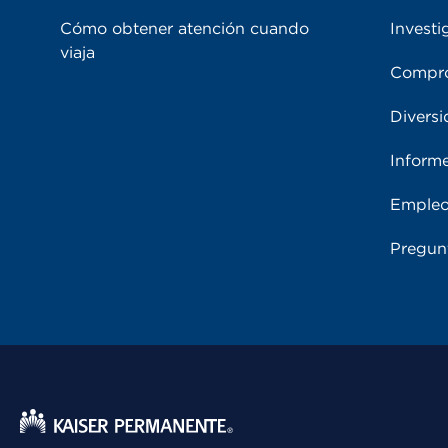
Cómo obtener atención cuando
Investi
viaja
Compro
Diversi
Inform
Emple
Pregun