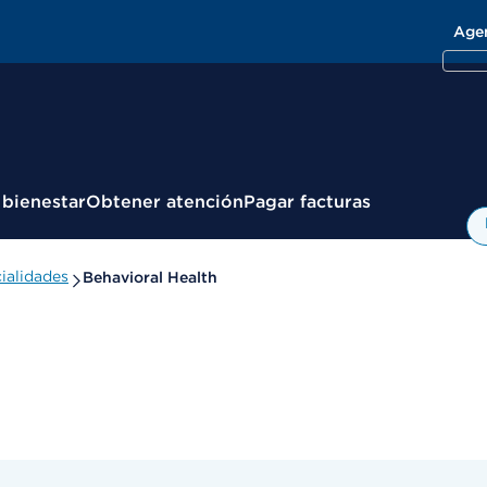
Age
 bienestar
Obtener atención
Pagar facturas
ialidades
Behavioral Health