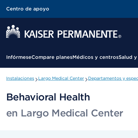
Centro de apoyo
Menú contextual
Infórmese
Compare planes
Médicos y centros
Salud y
Instalaciones
Largo Medical Center
Departamentos y espec
Behavioral Health
en Largo Medical Center