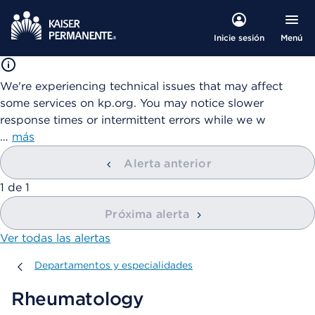
Menú
Inicie sesión
We're experiencing technical issues that may affect
some services on kp.org. You may notice slower
response times or intermittent errors while we w
…
más
Alerta anterior
mostrando
1
de
1
Próxima alerta
Ver todas las alertas
Departamentos y especialidades
Departamentos y especialidades
Rheumatology