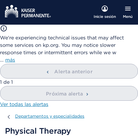
Menú
Inicie sesión
We're experiencing technical issues that may affect
some services on kp.org. You may notice slower
response times or intermittent errors while we w
…
más
Alerta anterior
mostrando
1
de
1
Próxima alerta
Ver todas las alertas
Departamentos y especialidades
Departamentos y especialidades
Physical Therapy