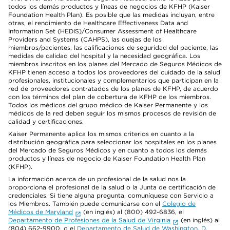
todos los demás productos y líneas de negocios de KFHP (Kaiser
Foundation Health Plan). Es posible que las medidas incluyan, entre
otras, el rendimiento de Healthcare Effectiveness Data and
Information Set (HEDIS)/Consumer Assessment of Healthcare
Providers and Systems (CAHPS), las quejas de los
miembros/pacientes, las calificaciones de seguridad del paciente, las
medidas de calidad del hospital y la necesidad geográfica. Los
miembros inscritos en los planes del Mercado de Seguros Médicos de
KFHP tienen acceso a todos los proveedores del cuidado de la salud
profesionales, institucionales y complementarios que participan en la
red de proveedores contratados de los planes de KFHP, de acuerdo
con los términos del plan de cobertura de KFHP de los miembros.
Todos los médicos del grupo médico de Kaiser Permanente y los
médicos de la red deben seguir los mismos procesos de revisión de
calidad y certificaciones.
Kaiser Permanente aplica los mismos criterios en cuanto a la
distribución geográfica para seleccionar los hospitales en los planes
del Mercado de Seguros Médicos y en cuanto a todos los demás
productos y líneas de negocio de Kaiser Foundation Health Plan
(KFHP).
La información acerca de un profesional de la salud nos la
proporciona el profesional de la salud o la Junta de certificación de
credenciales. Si tiene alguna pregunta, comuníquese con Servicio a
los Miembros. También puede comunicarse con el
Colegio de
Médicos de Maryland
(en inglés) al (800) 492-6836, el
Departamento de Profesiones de la Salud de Virginia
(en inglés) al
(804) 662-9900, o el
Departamento de Salud de Washington, D.