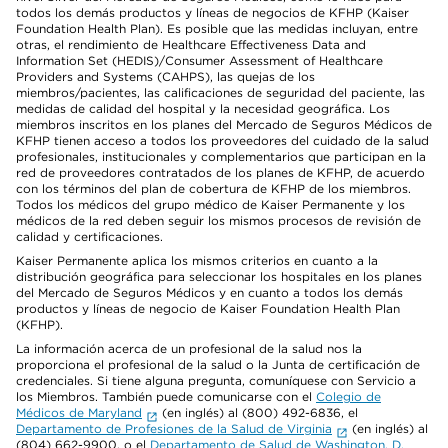
todos los demás productos y líneas de negocios de KFHP (Kaiser
Foundation Health Plan). Es posible que las medidas incluyan, entre
otras, el rendimiento de Healthcare Effectiveness Data and
Information Set (HEDIS)/Consumer Assessment of Healthcare
Providers and Systems (CAHPS), las quejas de los
miembros/pacientes, las calificaciones de seguridad del paciente, las
medidas de calidad del hospital y la necesidad geográfica. Los
miembros inscritos en los planes del Mercado de Seguros Médicos de
KFHP tienen acceso a todos los proveedores del cuidado de la salud
profesionales, institucionales y complementarios que participan en la
red de proveedores contratados de los planes de KFHP, de acuerdo
con los términos del plan de cobertura de KFHP de los miembros.
Todos los médicos del grupo médico de Kaiser Permanente y los
médicos de la red deben seguir los mismos procesos de revisión de
calidad y certificaciones.
Kaiser Permanente aplica los mismos criterios en cuanto a la
distribución geográfica para seleccionar los hospitales en los planes
del Mercado de Seguros Médicos y en cuanto a todos los demás
productos y líneas de negocio de Kaiser Foundation Health Plan
(KFHP).
La información acerca de un profesional de la salud nos la
proporciona el profesional de la salud o la Junta de certificación de
credenciales. Si tiene alguna pregunta, comuníquese con Servicio a
los Miembros. También puede comunicarse con el
Colegio de
Médicos de Maryland
(en inglés) al (800) 492-6836, el
Departamento de Profesiones de la Salud de Virginia
(en inglés) al
(804) 662-9900, o el
Departamento de Salud de Washington, D.