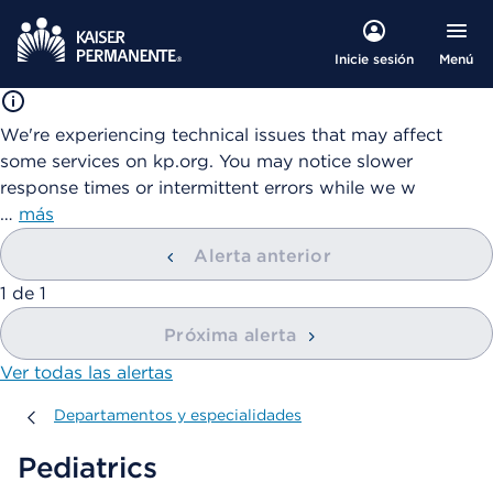
Menú
Inicie sesión
We're experiencing technical issues that may affect
some services on kp.org. You may notice slower
response times or intermittent errors while we w
…
más
Alerta anterior
mostrando
1
de
1
Próxima alerta
Ver todas las alertas
Departamentos y especialidades
Departamentos y especialidades
Pediatrics