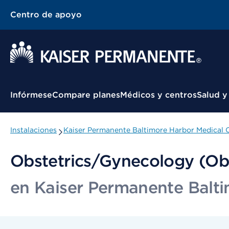
Centro de apoyo
Menú contextual
Infórmese
Compare planes
Médicos y centros
Salud y
Instalaciones
Kaiser Permanente Baltimore Harbor Medical 
Obstetrics/Gynecology (O
en Kaiser Permanente Balti