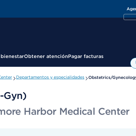
Age
 bienestar
Obtener atención
Pagar facturas
Center
Departamentos y especialidades
Obstetrics/Gynecolog
b-Gyn)
more Harbor Medical Center