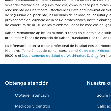
Kaiser Permanente toma en cuenta los mismos niveles de calidad, la
Silver del Mercado de Seguros Médicos, como lo hace para todos lo
rendimiento de Healthcare Effectiveness Data and Information Se
de seguridad del paciente, las medidas de calidad del hospital y 
proveedores del cuidado de la salud profesionales, institucionale
de cobertura de KFHP de los miembros. Todos los médicos del grup
Kaiser Permanente aplica los mismos criterios en cuanto a la dist
productos y líneas de negocio de Kaiser Foundation Health Plan 
La información acerca de un profesional de la salud nos la proporci
Miembros. También puede comunicarse con el
Colegio de Médicos
9900, o el
Departamento de Salud de Washington, D. C.
(en ing
Obtenga atención
Nuestra o
Obtener atención
Sobre 
Médicos y centros
Calidad