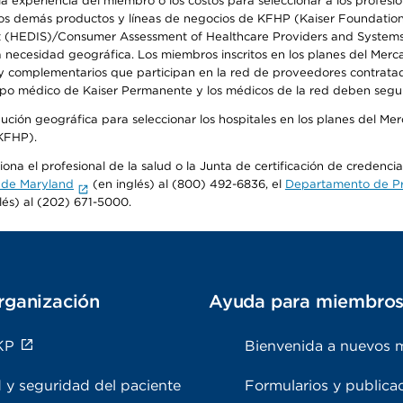
 experiencia del miembro o los costos para seleccionar a los profesiona
s demás productos y líneas de negocios de KFHP (Kaiser Foundation He
t (HEDIS)/Consumer Assessment of Healthcare Providers and Systems (
la necesidad geográfica. Los miembros inscritos en los planes del Me
s y complementarios que participan en la red de proveedores contrata
o médico de Kaiser Permanente y los médicos de la red deben seguir l
ribución geográfica para seleccionar los hospitales en los planes del 
(KFHP).
ona el profesional de la salud o la Junta de certificación de credenci
 de Maryland
(en inglés) al (800) 492-6836, el
Departamento de Pro
lés) al (202) 671-5000.
rganización
Ayuda para miembro
KP
Bienvenida a nuevos 
 y seguridad del paciente
Formularios y publica