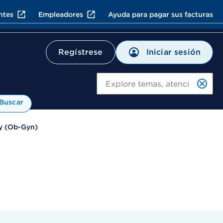
ntes
Empleadores
Ayuda para pagar sus facturas
Iniciar sesión
Regístrese
Bu
Buscar
y (Ob-Gyn)