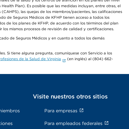
les de la salud y los centros de atención en los planes del nivel
alth Plan). Es posible que las medidas incluyan, entre otras, el
CAHPS), las quejas de los miembros/pacientes, las calificaciones
rcado de Seguros Médicos de KFHP tienen acceso a todos los
dos de los planes de KFHP, de acuerdo con los términos del plan
os mismos procesos de revisión de calidad y certificaciones.
Mercado de Seguros Médicos y en cuanto a todos los demás
ales. Si tiene alguna pregunta, comuníquese con Servicio a los
fesiones de la Salud de Virginia
(en inglés) al (804) 662-
s
Visite nuestros otros sitios
miembros
Para empresas
ciones
Para empleados federales