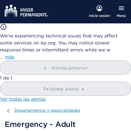
Menú
Inicie sesión
We're experiencing technical issues that may affect
some services on kp.org. You may notice slower
response times or intermittent errors while we w
…
más
Alerta anterior
mostrando
1
de
1
Próxima alerta
Ver todas las alertas
Departamentos y especialidades
Departamentos y especialidades
Emergency - Adult