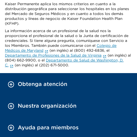
Kaiser Permanente aplica los mismos criterios en cuanto a la
distribución geográfica para seleccionar los hospitales en los planes
del Mercado de Seguros Médicos y en cuanto a todos los demás
productos y líneas de negocio de Kaiser Foundation Health Plan
(KFHP).
La información acerca de un profesional de la salud nos la
proporciona el profesional de la salud o la Junta de certificación de
credenciales. Si tiene alguna pregunta, comuníquese con Servicio a
los Miembros. También puede comunicarse con el
Colegio de
Médicos de Maryland
(en inglés) al (800) 492-6836, el
Departamento de Profesiones de la Salud de Virginia
(en inglés) al
(804) 662-9900, o el
Departamento de Salud de Washington, D.
C.
(en inglés) al (202) 671-5000.
Obtenga atención
Nuestra organización
Ayuda para miembros