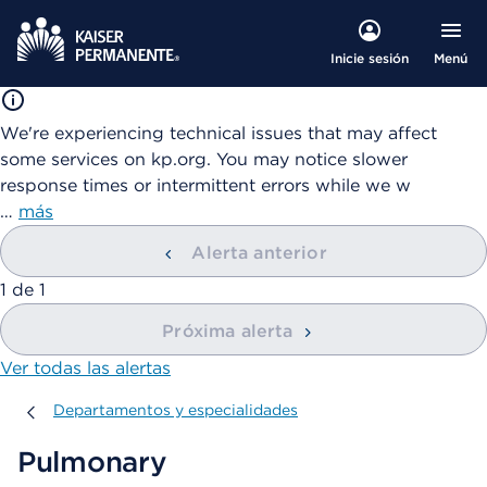
Menú
Inicie sesión
We're experiencing technical issues that may affect
some services on kp.org. You may notice slower
response times or intermittent errors while we w
…
más
Alerta anterior
mostrando
1
de
1
Próxima alerta
Ver todas las alertas
Departamentos y especialidades
Departamentos y especialidades
Pulmonary