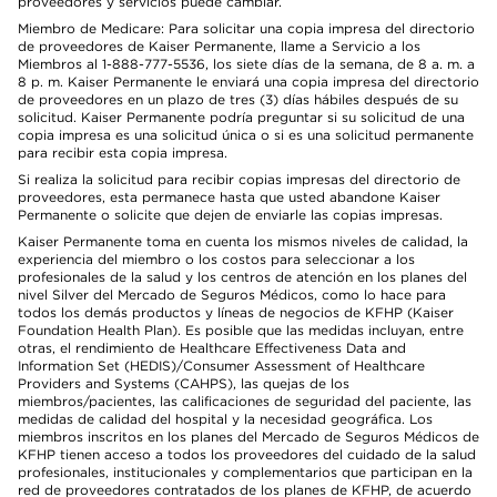
proveedores y servicios puede cambiar.
Miembro de Medicare: Para solicitar una copia impresa del directorio
de proveedores de Kaiser Permanente, llame a Servicio a los
Miembros al 1-888-777-5536, los siete días de la semana, de 8 a. m. a
8 p. m. Kaiser Permanente le enviará una copia impresa del directorio
de proveedores en un plazo de tres (3) días hábiles después de su
solicitud. Kaiser Permanente podría preguntar si su solicitud de una
copia impresa es una solicitud única o si es una solicitud permanente
para recibir esta copia impresa.
Si realiza la solicitud para recibir copias impresas del directorio de
proveedores, esta permanece hasta que usted abandone Kaiser
Permanente o solicite que dejen de enviarle las copias impresas.
Kaiser Permanente toma en cuenta los mismos niveles de calidad, la
experiencia del miembro o los costos para seleccionar a los
profesionales de la salud y los centros de atención en los planes del
nivel Silver del Mercado de Seguros Médicos, como lo hace para
todos los demás productos y líneas de negocios de KFHP (Kaiser
Foundation Health Plan). Es posible que las medidas incluyan, entre
otras, el rendimiento de Healthcare Effectiveness Data and
Information Set (HEDIS)/Consumer Assessment of Healthcare
Providers and Systems (CAHPS), las quejas de los
miembros/pacientes, las calificaciones de seguridad del paciente, las
medidas de calidad del hospital y la necesidad geográfica. Los
miembros inscritos en los planes del Mercado de Seguros Médicos de
KFHP tienen acceso a todos los proveedores del cuidado de la salud
profesionales, institucionales y complementarios que participan en la
red de proveedores contratados de los planes de KFHP, de acuerdo