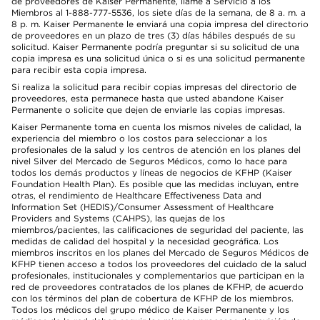
de proveedores de Kaiser Permanente, llame a Servicio a los
Miembros al 1-888-777-5536, los siete días de la semana, de 8 a. m. a
8 p. m. Kaiser Permanente le enviará una copia impresa del directorio
de proveedores en un plazo de tres (3) días hábiles después de su
solicitud. Kaiser Permanente podría preguntar si su solicitud de una
copia impresa es una solicitud única o si es una solicitud permanente
para recibir esta copia impresa.
Si realiza la solicitud para recibir copias impresas del directorio de
proveedores, esta permanece hasta que usted abandone Kaiser
Permanente o solicite que dejen de enviarle las copias impresas.
Kaiser Permanente toma en cuenta los mismos niveles de calidad, la
experiencia del miembro o los costos para seleccionar a los
profesionales de la salud y los centros de atención en los planes del
nivel Silver del Mercado de Seguros Médicos, como lo hace para
todos los demás productos y líneas de negocios de KFHP (Kaiser
Foundation Health Plan). Es posible que las medidas incluyan, entre
otras, el rendimiento de Healthcare Effectiveness Data and
Information Set (HEDIS)/Consumer Assessment of Healthcare
Providers and Systems (CAHPS), las quejas de los
miembros/pacientes, las calificaciones de seguridad del paciente, las
medidas de calidad del hospital y la necesidad geográfica. Los
miembros inscritos en los planes del Mercado de Seguros Médicos de
KFHP tienen acceso a todos los proveedores del cuidado de la salud
profesionales, institucionales y complementarios que participan en la
red de proveedores contratados de los planes de KFHP, de acuerdo
con los términos del plan de cobertura de KFHP de los miembros.
Todos los médicos del grupo médico de Kaiser Permanente y los