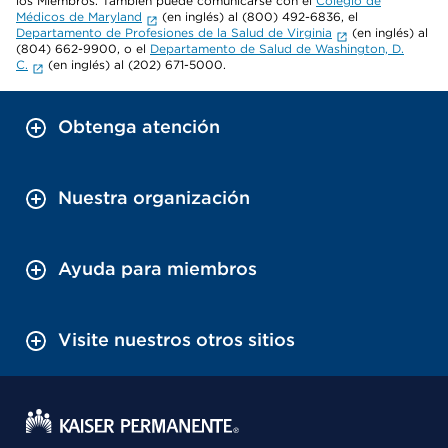
los Miembros. También puede comunicarse con el
Colegio de
Médicos de Maryland
(en inglés) al (800) 492-6836, el
Departamento de Profesiones de la Salud de Virginia
(en inglés) al
(804) 662-9900, o el
Departamento de Salud de Washington, D.
C.
(en inglés) al (202) 671-5000.
Obtenga atención
Nuestra organización
Ayuda para miembros
Visite nuestros otros sitios