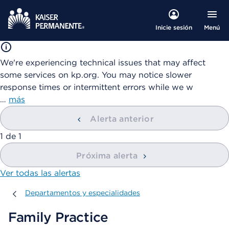
Menú
Inicie sesión
We're experiencing technical issues that may affect
some services on kp.org. You may notice slower
response times or intermittent errors while we w
…
más
Alerta anterior
mostrando
1
de
1
Próxima alerta
Ver todas las alertas
Departamentos y especialidades
Departamentos y especialidades
Family Practice