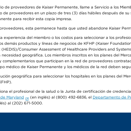
io de proveedores de Kaiser Permanente, llame a Servicio a los Miembr
o de proveedores en un plazo de tres (3) días hábiles después de su s
anente para recibir esta copia impresa.
o de proveedores, esta permanece hasta que usted abandone Kaiser Perm
 experiencia del miembro o los costos para seleccionar a los profesiona
s demás productos y líneas de negocios de KFHP (Kaiser Foundation He
t (HEDIS)/Consumer Assessment of Healthcare Providers and Systems (
la necesidad geográfica. Los miembros inscritos en los planes del Me
s y complementarios que participan en la red de proveedores contrata
o médico de Kaiser Permanente y los médicos de la red deben seguir l
ribución geográfica para seleccionar los hospitales en los planes del 
(KFHP).
ona el profesional de la salud o la Junta de certificación de credenci
 de Maryland
(en inglés) al (800) 492-6836, el
Departamento de Pro
lés) al (202) 671-5000.