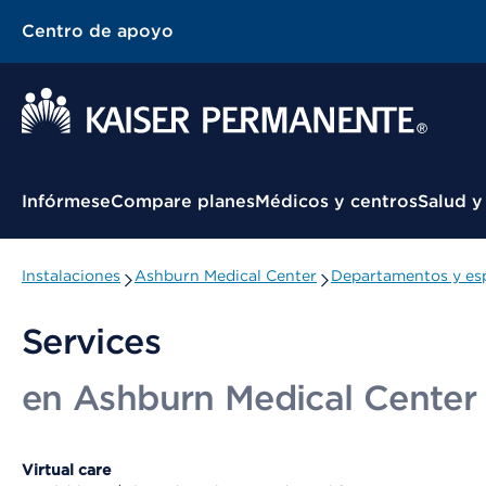
Centro de apoyo
Menú contextual
Infórmese
Compare planes
Médicos y centros
Salud y
Instalaciones
Ashburn Medical Center
Departamentos y esp
Services
en Ashburn Medical Center
Virtual care