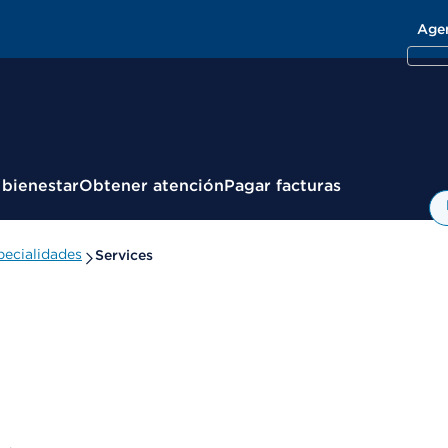
Age
 bienestar
Obtener atención
Pagar facturas
ecialidades
Services