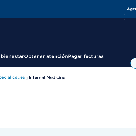
Age
 bienestar
Obtener atención
Pagar facturas
ecialidades
Internal Medicine