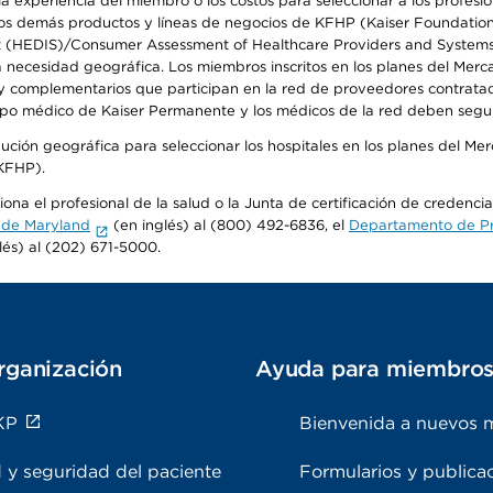
 experiencia del miembro o los costos para seleccionar a los profesiona
s demás productos y líneas de negocios de KFHP (Kaiser Foundation He
t (HEDIS)/Consumer Assessment of Healthcare Providers and Systems (
la necesidad geográfica. Los miembros inscritos en los planes del Me
s y complementarios que participan en la red de proveedores contrata
o médico de Kaiser Permanente y los médicos de la red deben seguir l
ribución geográfica para seleccionar los hospitales en los planes del 
(KFHP).
ona el profesional de la salud o la Junta de certificación de credenci
 de Maryland
(en inglés) al (800) 492-6836, el
Departamento de Pro
lés) al (202) 671-5000.
rganización
Ayuda para miembro
KP
Bienvenida a nuevos 
 y seguridad del paciente
Formularios y publica