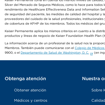
Kaiser Permanente toma en cuenta los mismos niveles de calidad, la
Silver del Mercado de Seguros Médicos, como lo hace para todos lo
rendimiento de Healthcare Effectiveness Data and Information Se
de seguridad del paciente, las medidas de calidad del hospital y 
proveedores del cuidado de la salud profesionales, institucionale
de cobertura de KFHP de los miembros. Todos los médicos del grup
Kaiser Permanente aplica los mismos criterios en cuanto a la dist
productos y líneas de negocio de Kaiser Foundation Health Plan 
La información acerca de un profesional de la salud nos la proporci
Miembros. También puede comunicarse con el
Colegio de Médicos
9900, o el
Departamento de Salud de Washington, D. C.
(en ing
Obtenga atención
Nuestra o
Obtener atención
Sobre 
Médicos y centros
Calidad