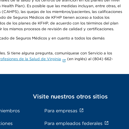
les de la salud y los centros de atención en los planes del nivel
alth Plan). Es posible que las medidas incluyan, entre otras, el
CAHPS), las quejas de los miembros/pacientes, las calificaciones
rcado de Seguros Médicos de KFHP tienen acceso a todos los
dos de los planes de KFHP, de acuerdo con los términos del plan
os mismos procesos de revisión de calidad y certificaciones.
Mercado de Seguros Médicos y en cuanto a todos los demás
ales. Si tiene alguna pregunta, comuníquese con Servicio a los
fesiones de la Salud de Virginia
(en inglés) al (804) 662-
s
Visite nuestros otros sitios
miembros
Para empresas
ciones
Para empleados federales