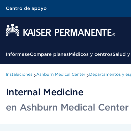
Centro de apoyo
Menú contextual
Infórmese
Compare planes
Médicos y centros
Salud y
Instalaciones
Ashburn Medical Center
Departamentos y esp
Internal Medicine
en Ashburn Medical Center