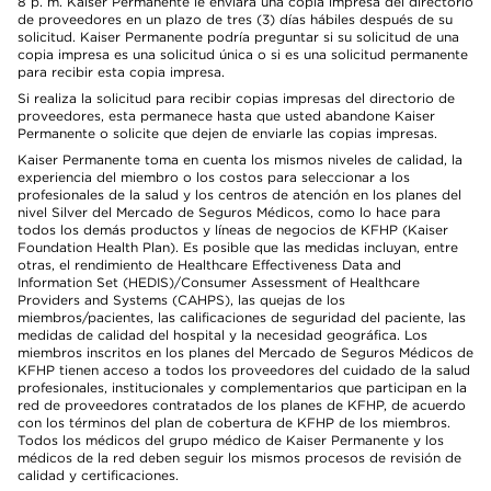
8 p. m. Kaiser Permanente le enviará una copia impresa del directorio
de proveedores en un plazo de tres (3) días hábiles después de su
solicitud. Kaiser Permanente podría preguntar si su solicitud de una
copia impresa es una solicitud única o si es una solicitud permanente
para recibir esta copia impresa.
Si realiza la solicitud para recibir copias impresas del directorio de
proveedores, esta permanece hasta que usted abandone Kaiser
Permanente o solicite que dejen de enviarle las copias impresas.
Kaiser Permanente toma en cuenta los mismos niveles de calidad, la
experiencia del miembro o los costos para seleccionar a los
profesionales de la salud y los centros de atención en los planes del
nivel Silver del Mercado de Seguros Médicos, como lo hace para
todos los demás productos y líneas de negocios de KFHP (Kaiser
Foundation Health Plan). Es posible que las medidas incluyan, entre
otras, el rendimiento de Healthcare Effectiveness Data and
Information Set (HEDIS)/Consumer Assessment of Healthcare
Providers and Systems (CAHPS), las quejas de los
miembros/pacientes, las calificaciones de seguridad del paciente, las
medidas de calidad del hospital y la necesidad geográfica. Los
miembros inscritos en los planes del Mercado de Seguros Médicos de
KFHP tienen acceso a todos los proveedores del cuidado de la salud
profesionales, institucionales y complementarios que participan en la
red de proveedores contratados de los planes de KFHP, de acuerdo
con los términos del plan de cobertura de KFHP de los miembros.
Todos los médicos del grupo médico de Kaiser Permanente y los
médicos de la red deben seguir los mismos procesos de revisión de
calidad y certificaciones.