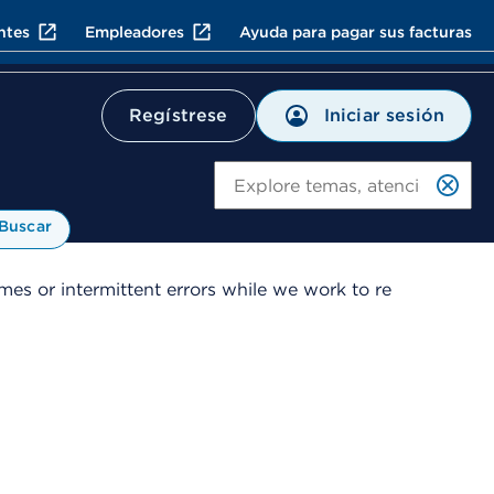
ntes
Empleadores
Ayuda para pagar sus facturas
Iniciar sesión
Regístrese
Bu
Buscar
es or intermittent errors while we work to re