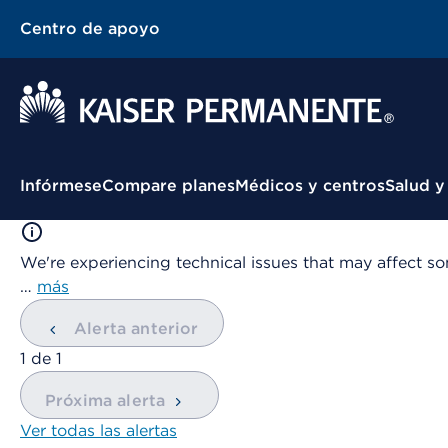
Centro de apoyo
Menú contextual
Infórmese
Compare planes
Médicos y centros
Salud y
We're experiencing technical issues that may affect so
…
más
Alerta anterior
mostrando
1
de
1
Próxima alerta
Ver todas las alertas