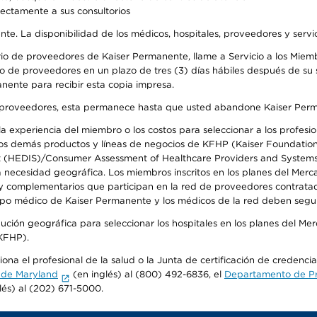
rectamente a sus consultorios
ente. La disponibilidad de los médicos, hospitales, proveedores y serv
io de proveedores de Kaiser Permanente, llame a Servicio a los Miembr
o de proveedores en un plazo de tres (3) días hábiles después de su s
anente para recibir esta copia impresa.
o de proveedores, esta permanece hasta que usted abandone Kaiser Perm
 experiencia del miembro o los costos para seleccionar a los profesiona
s demás productos y líneas de negocios de KFHP (Kaiser Foundation He
t (HEDIS)/Consumer Assessment of Healthcare Providers and Systems (
la necesidad geográfica. Los miembros inscritos en los planes del Me
s y complementarios que participan en la red de proveedores contrata
o médico de Kaiser Permanente y los médicos de la red deben seguir l
ribución geográfica para seleccionar los hospitales en los planes del 
(KFHP).
ona el profesional de la salud o la Junta de certificación de credenci
 de Maryland
(en inglés) al (800) 492-6836, el
Departamento de Pro
lés) al (202) 671-5000.