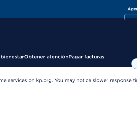
Age
 bienestar
Obtener atención
Pagar facturas
me services on kp.org. You may notice slower response tim