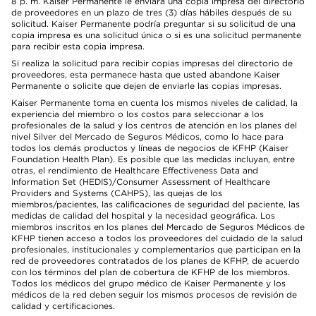
8 p. m. Kaiser Permanente le enviará una copia impresa del directorio
de proveedores en un plazo de tres (3) días hábiles después de su
solicitud. Kaiser Permanente podría preguntar si su solicitud de una
copia impresa es una solicitud única o si es una solicitud permanente
para recibir esta copia impresa.
Si realiza la solicitud para recibir copias impresas del directorio de
proveedores, esta permanece hasta que usted abandone Kaiser
Permanente o solicite que dejen de enviarle las copias impresas.
Kaiser Permanente toma en cuenta los mismos niveles de calidad, la
experiencia del miembro o los costos para seleccionar a los
profesionales de la salud y los centros de atención en los planes del
nivel Silver del Mercado de Seguros Médicos, como lo hace para
todos los demás productos y líneas de negocios de KFHP (Kaiser
Foundation Health Plan). Es posible que las medidas incluyan, entre
otras, el rendimiento de Healthcare Effectiveness Data and
Information Set (HEDIS)/Consumer Assessment of Healthcare
Providers and Systems (CAHPS), las quejas de los
miembros/pacientes, las calificaciones de seguridad del paciente, las
medidas de calidad del hospital y la necesidad geográfica. Los
miembros inscritos en los planes del Mercado de Seguros Médicos de
KFHP tienen acceso a todos los proveedores del cuidado de la salud
profesionales, institucionales y complementarios que participan en la
red de proveedores contratados de los planes de KFHP, de acuerdo
con los términos del plan de cobertura de KFHP de los miembros.
Todos los médicos del grupo médico de Kaiser Permanente y los
médicos de la red deben seguir los mismos procesos de revisión de
calidad y certificaciones.