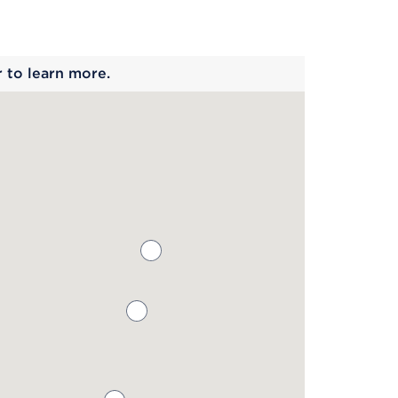
 begins
r to learn more.