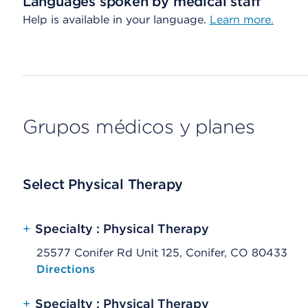
Languages spoken by medical staff
Help is available in your language.
Learn more.
Grupos médicos y planes
Select Physical Therapy
+
Specialty : Physical Therapy
25577 Conifer Rd Unit 125, Conifer, CO 80433
Opens native map application on mobile devices
Directions
+
Specialty : Physical Therapy