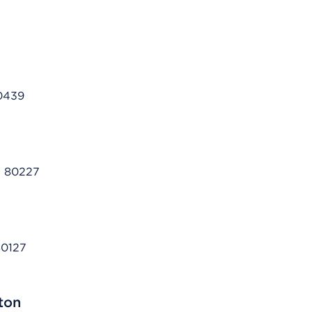
80439
O 80227
80127
eton