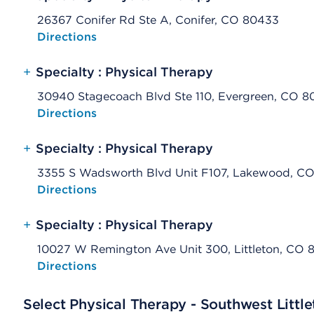
26367 Conifer Rd Ste A, Conifer, CO 80433
Opens native map application on mobile devices
Directions
+
Specialty : Physical Therapy
30940 Stagecoach Blvd Ste 110, Evergreen, CO 
Opens native map application on mobile devices
Directions
+
Specialty : Physical Therapy
3355 S Wadsworth Blvd Unit F107, Lakewood, C
Opens native map application on mobile devices
Directions
+
Specialty : Physical Therapy
10027 W Remington Ave Unit 300, Littleton, CO 
Opens native map application on mobile devices
Directions
Select Physical Therapy - Southwest Littl