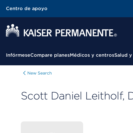
Centro de apoyo
Menú contextual
Infórmese
Compare planes
Médicos y centros
Salud y
New Search
Scott Daniel Leitholf,