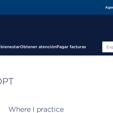
Age
Busc
 bienestar
Obtener atención
Pagar facturas
 DPT
Where I practice