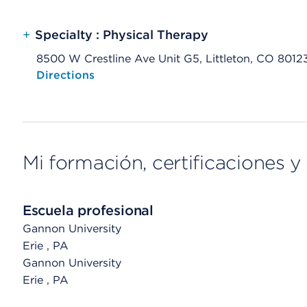
+
Specialty : Physical Therapy
8500 W Crestline Ave Unit G5, Littleton, CO 8012
Opens native map application on mobile devices
Directions
Mi formación, certificaciones y 
Escuela profesional
Gannon University
Erie
, PA
Gannon University
Erie
, PA