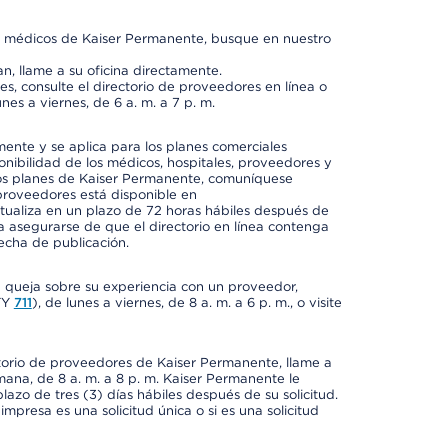
os médicos de Kaiser Permanente, busque en nuestro
n, llame a su oficina directamente.
, consulte el directorio de proveedores en línea o
unes a viernes, de 6 a. m. a 7 p. m.
mente y se aplica para los planes comerciales
onibilidad de los médicos, hospitales, proveedores y
 los planes de Kaiser Permanente, comuníquese
proveedores está disponible en
ctualiza en un plazo de 72 horas hábiles después de
a asegurarse de que el directorio en línea contenga
fecha de publicación.
a queja sobre su experiencia con un proveedor,
TY
711
), de lunes a viernes, de 8 a. m. a 6 p. m., o visite
ctorio de proveedores de Kaiser Permanente, llame a
semana, de 8 a. m. a 8 p. m. Kaiser Permanente le
azo de tres (3) días hábiles después de su solicitud.
mpresa es una solicitud única o si es una solicitud