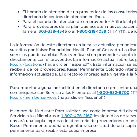
El horario de atención de un proveedor de los consultori
directorio de centros de atención en línea.
Para el horario de atención de un proveedor Afiliado al pla
Para proveedores de su plan que acepten nuevos pacientes
llame al
303-338-4545
o al
1-800-218-1059
(TTY
711
), de l
La información de este directorio en línea se actualiza periódica
suscritos por Kaiser Foundation Health Plan of Colorado. La disp
servicios puede cambiar. Para verificar si un proveedor acepta
directamente con el proveedor. La información actual sobre los 
kp.org/locations
(haga clic en “Español”). Esta información se a
recibirla de los proveedores. Kaiser Permanente Colorado intent
información actualizada. El directorio impreso está vigente a la 
Para reportar alguna inexactitud en el directorio o presentar un
comuníquese con Servicio a los Miembros al
1-800-632-9700
(T
kp.org/memberservices
(haga clic en “Español”).
Miembro de Medicare: Para solicitar una copia impresa del dire
Servicio a los Miembros al
1-800-476-2167
, los siete días de la 
enviará una copia impresa del directorio de proveedores en un pl
Kaiser Permanente podría preguntar si su solicitud de una copia i
permanente para recibir esta copia impresa.