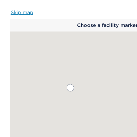
Skip map
Map
Choose a facility marke