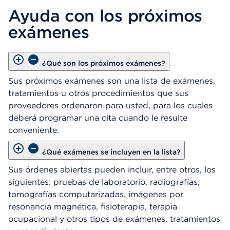
b
Ayuda con los próximos
r
e
exámenes
u
n
C
u
¿Qué son los próximos exámenes?
a
Sus próximos exámenes son una lista de exámenes,
d
tratamientos u otros procedimientos que sus
r
o
proveedores ordenaron para usted, para los cuales
d
deberá programar una cita cuando le resulte
e
conveniente.
D
i
¿Qué exámenes se incluyen en la lista?
á
l
Sus órdenes abiertas pueden incluir, entre otros, los
o
siguientes: pruebas de laboratorio, radiografías,
g
tomografías computarizadas, imágenes por
o
resonancia magnética, fisioterapia, terapia
ocupacional y otros tipos de exámenes, tratamientos