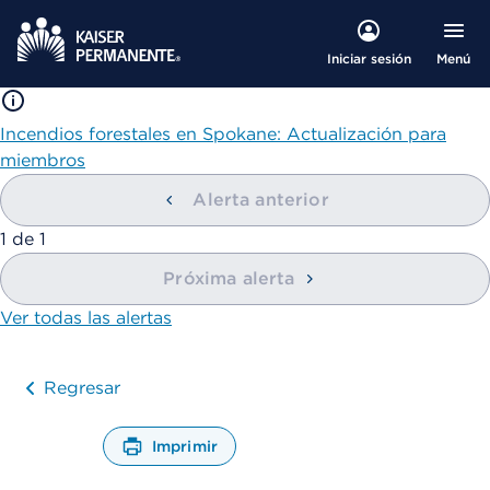
Menú
Iniciar sesión
Incendios forestales en Spokane: Actualización para
miembros
Alerta anterior
mostrando
1
de
1
Próxima alerta
Ver todas las alertas
Regresar
Imprimir
A