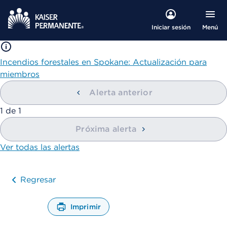
Menú
Iniciar sesión
Incendios forestales en Spokane: Actualización para
miembros
Alerta anterior
mostrando
1
de
1
Próxima alerta
Ver todas las alertas
Regresar
Imprimir
A