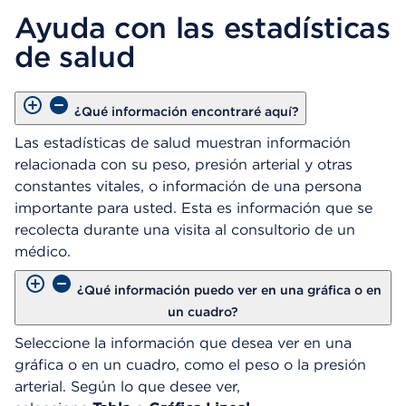
b
Ayuda con las estadísticas
r
e
de salud
u
n
C
u
¿Qué información encontraré aquí?
a
Las estadísticas de salud muestran información
d
relacionada con su peso, presión arterial y otras
r
o
constantes vitales, o información de una persona
d
importante para usted. Esta es información que se
e
recolecta durante una visita al consultorio de un
D
médico.
i
á
¿Qué información puedo ver en una gráfica o en
l
o
un cuadro?
g
Seleccione la información que desea ver en una
o
gráfica o en un cuadro, como el peso o la presión
arterial. Según lo que desee ver,