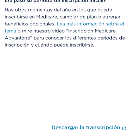
¿Ya pasó su periodo de inscripción inicial?
Hay otros momentos del año en los que puede
inscribirse en Medicare, cambiar de plan o agregar
beneficios opcionales.
Lea más información sobre el
tema
o mire nuestro video “Inscripción Medicare
Advantage” para conocer los diferentes periodos de
inscripción y cuándo puede inscribirse.
Omitir el reproductor de video
Descargar la transcripción
F