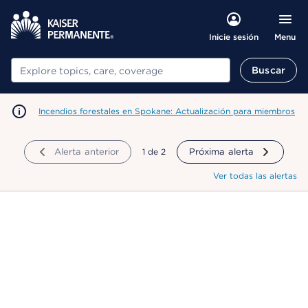
Menu
Inicie sesión
Buscar
Buscar
Incendios forestales en Spokane: Actualización para miembros
Alerta anterior
mostrando
1
de
2
Próxima alerta
Ver todas las alertas