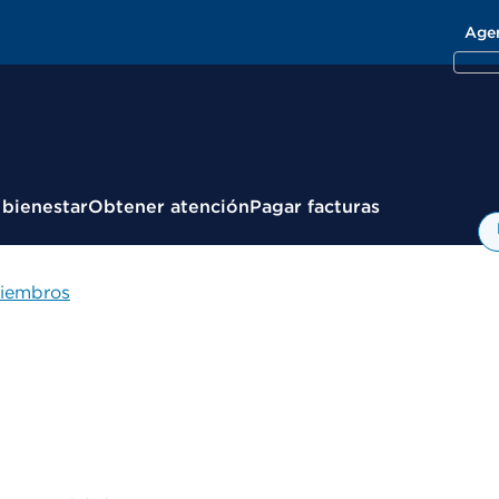
Age
 bienestar
Obtener atención
Pagar facturas
miembros