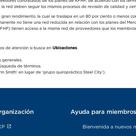
oveedores contratados de los planes de KFHP, de acuerdo con los térm
 red deben seguir los mismos procesos de revisión de calidad y certi
 gran rendimiento, la cual se traslapa en un 80 por ciento o menos c
ermanente no tiene una red reducida en relación con los planes del Mer
FHP) tienen acceso a la misma red de proveedores que los miembros 
os de atención si busca en
Ubicaciones
.
 generales.
búsqueda de términos.
 Smith’ en lugar de ‘grupo quiropráctico Steel City’).
rganización
Ayuda para miembro
KP
Bienvenida a nuevos 