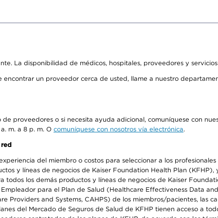
ente. La disponibilidad de médicos, hospitales, proveedores y servicio
de encontrar un proveedor cerca de usted, llame a nuestro departame
io de proveedores o si necesita ayuda adicional, comuníquese con nue
 a. m. a 8 p. m. O
comuníquese con nosotros vía electrónica
.
 red
periencia del miembro o costos para seleccionar a los profesionales de
os y líneas de negocios de Kaiser Foundation Health Plan (KFHP), y c
a todos los demás productos y líneas de negocios de Kaiser Foundatio
el Empleador para el Plan de Salud (Healthcare Effectiveness Data an
 Providers and Systems, CAHPS) de los miembros/pacientes, las calif
 planes del Mercado de Seguros de Salud de KFHP tienen acceso a todo