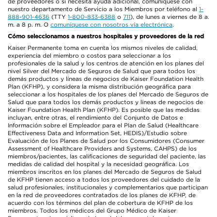
de proveedores o si necesita ayuda adicional, comuníquese con
nuestro departamento de Servicio a los Miembros por teléfono al
1-
888-901-4636
(TTY
1-800-833-6388
o
711
), de lunes a viernes de 8 a.
m. a 8 p. m. O
comuníquese con nosotros vía electrónica
.
Cómo seleccionamos a nuestros hospitales y proveedores de la red
Kaiser Permanente toma en cuenta los mismos niveles de calidad,
experiencia del miembro o costos para seleccionar a los
profesionales de la salud y los centros de atención en los planes del
nivel Silver del Mercado de Seguros de Salud que para todos los
demás productos y líneas de negocios de Kaiser Foundation Health
Plan (KFHP), y considera la misma distribución geográfica para
seleccionar a los hospitales de los planes del Mercado de Seguros de
Salud que para todos los demás productos y líneas de negocios de
Kaiser Foundation Health Plan (KFHP). Es posible que las medidas
incluyan, entre otras, el rendimiento del Conjunto de Datos e
Información sobre el Empleador para el Plan de Salud (Healthcare
Effectiveness Data and Information Set, HEDIS)/Estudio sobre
Evaluación de los Planes de Salud por los Consumidores (Consumer
Assessment of Healthcare Providers and Systems, CAHPS) de los
miembros/pacientes, las calificaciones de seguridad del paciente, las
medidas de calidad del hospital y la necesidad geográfica. Los
miembros inscritos en los planes del Mercado de Seguros de Salud
de KFHP tienen acceso a todos los proveedores del cuidado de la
salud profesionales, institucionales y complementarios que participan
en la red de proveedores contratados de los planes de KFHP, de
acuerdo con los términos del plan de cobertura de KFHP de los
miembros. Todos los médicos del Grupo Médico de Kaiser