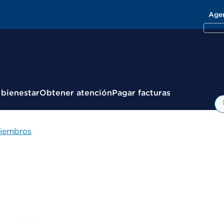
Age
 bienestar
Obtener atención
Pagar facturas
miembros