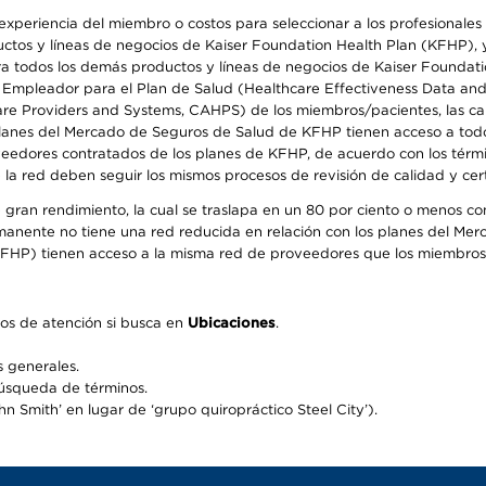
periencia del miembro o costos para seleccionar a los profesionales de
os y líneas de negocios de Kaiser Foundation Health Plan (KFHP), y c
a todos los demás productos y líneas de negocios de Kaiser Foundatio
el Empleador para el Plan de Salud (Healthcare Effectiveness Data an
 Providers and Systems, CAHPS) de los miembros/pacientes, las calif
 planes del Mercado de Seguros de Salud de KFHP tienen acceso a todo
oveedores contratados de los planes de KFHP, de acuerdo con los térm
 red deben seguir los mismos procesos de revisión de calidad y certi
 gran rendimiento, la cual se traslapa en un 80 por ciento o menos c
ermanente no tiene una red reducida en relación con los planes del Mer
FHP) tienen acceso a la misma red de proveedores que los miembros 
os de atención si busca en
Ubicaciones
.
 generales.
búsqueda de términos.
 Smith’ en lugar de ‘grupo quiropráctico Steel City’).