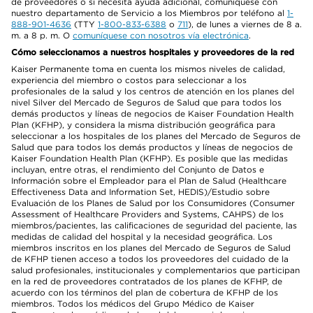
de proveedores o si necesita ayuda adicional, comuníquese con
nuestro departamento de Servicio a los Miembros por teléfono al
1-
888-901-4636
(TTY
1-800-833-6388
o
711
), de lunes a viernes de 8 a.
m. a 8 p. m. O
comuníquese con nosotros vía electrónica
.
Cómo seleccionamos a nuestros hospitales y proveedores de la red
Kaiser Permanente toma en cuenta los mismos niveles de calidad,
experiencia del miembro o costos para seleccionar a los
profesionales de la salud y los centros de atención en los planes del
nivel Silver del Mercado de Seguros de Salud que para todos los
demás productos y líneas de negocios de Kaiser Foundation Health
Plan (KFHP), y considera la misma distribución geográfica para
seleccionar a los hospitales de los planes del Mercado de Seguros de
Salud que para todos los demás productos y líneas de negocios de
Kaiser Foundation Health Plan (KFHP). Es posible que las medidas
incluyan, entre otras, el rendimiento del Conjunto de Datos e
Información sobre el Empleador para el Plan de Salud (Healthcare
Effectiveness Data and Information Set, HEDIS)/Estudio sobre
Evaluación de los Planes de Salud por los Consumidores (Consumer
Assessment of Healthcare Providers and Systems, CAHPS) de los
miembros/pacientes, las calificaciones de seguridad del paciente, las
medidas de calidad del hospital y la necesidad geográfica. Los
miembros inscritos en los planes del Mercado de Seguros de Salud
de KFHP tienen acceso a todos los proveedores del cuidado de la
salud profesionales, institucionales y complementarios que participan
en la red de proveedores contratados de los planes de KFHP, de
acuerdo con los términos del plan de cobertura de KFHP de los
miembros. Todos los médicos del Grupo Médico de Kaiser