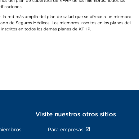
inos del plan de cobertura de KFHP de los miembros. Todos los
ficaciones.
on la red más amplia del plan de salud que se ofrece a un miembro
cado de Seguros Médicos. Los miembros inscritos en los planes del
inscritos en todos los demás planes de KFHP.
s
Visite nuestros otros sitios
miembros
Para empresas