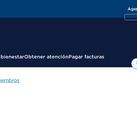
Age
 bienestar
Obtener atención
Pagar facturas
miembros