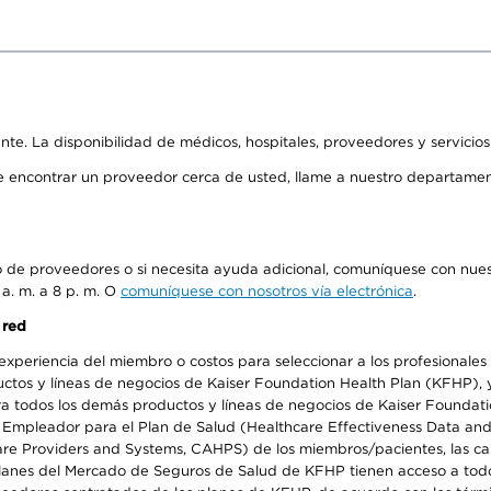
ente. La disponibilidad de médicos, hospitales, proveedores y servicio
de encontrar un proveedor cerca de usted, llame a nuestro departame
io de proveedores o si necesita ayuda adicional, comuníquese con nue
 a. m. a 8 p. m. O
comuníquese con nosotros vía electrónica
.
 red
periencia del miembro o costos para seleccionar a los profesionales de
os y líneas de negocios de Kaiser Foundation Health Plan (KFHP), y c
a todos los demás productos y líneas de negocios de Kaiser Foundatio
el Empleador para el Plan de Salud (Healthcare Effectiveness Data an
 Providers and Systems, CAHPS) de los miembros/pacientes, las calif
 planes del Mercado de Seguros de Salud de KFHP tienen acceso a todo