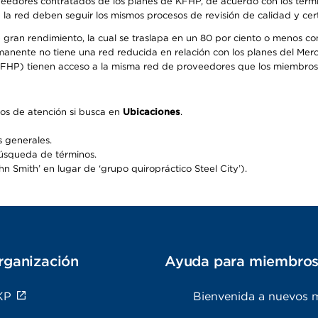
oveedores contratados de los planes de KFHP, de acuerdo con los térm
 red deben seguir los mismos procesos de revisión de calidad y certi
 gran rendimiento, la cual se traslapa en un 80 por ciento o menos c
ermanente no tiene una red reducida en relación con los planes del Mer
FHP) tienen acceso a la misma red de proveedores que los miembros 
os de atención si busca en
Ubicaciones
.
 generales.
búsqueda de términos.
 Smith’ en lugar de ‘grupo quiropráctico Steel City’).
rganización
Ayuda para miembro
KP
Bienvenida a nuevos 