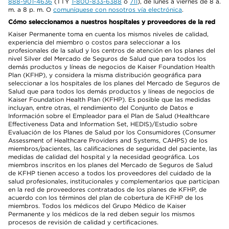
888-901-4636
(TTY
1-800-833-6388
o
711
), de lunes a viernes de 8 a.
m. a 8 p. m. O
comuníquese con nosotros vía electrónica
.
Cómo seleccionamos a nuestros hospitales y proveedores de la red
Kaiser Permanente toma en cuenta los mismos niveles de calidad,
experiencia del miembro o costos para seleccionar a los
profesionales de la salud y los centros de atención en los planes del
nivel Silver del Mercado de Seguros de Salud que para todos los
demás productos y líneas de negocios de Kaiser Foundation Health
Plan (KFHP), y considera la misma distribución geográfica para
seleccionar a los hospitales de los planes del Mercado de Seguros de
Salud que para todos los demás productos y líneas de negocios de
Kaiser Foundation Health Plan (KFHP). Es posible que las medidas
incluyan, entre otras, el rendimiento del Conjunto de Datos e
Información sobre el Empleador para el Plan de Salud (Healthcare
Effectiveness Data and Information Set, HEDIS)/Estudio sobre
Evaluación de los Planes de Salud por los Consumidores (Consumer
Assessment of Healthcare Providers and Systems, CAHPS) de los
miembros/pacientes, las calificaciones de seguridad del paciente, las
medidas de calidad del hospital y la necesidad geográfica. Los
miembros inscritos en los planes del Mercado de Seguros de Salud
de KFHP tienen acceso a todos los proveedores del cuidado de la
salud profesionales, institucionales y complementarios que participan
en la red de proveedores contratados de los planes de KFHP, de
acuerdo con los términos del plan de cobertura de KFHP de los
miembros. Todos los médicos del Grupo Médico de Kaiser
Permanente y los médicos de la red deben seguir los mismos
procesos de revisión de calidad y certificaciones.