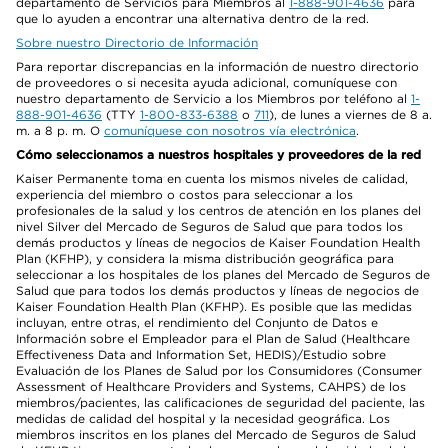
departamento de Servicios para Miembros al
1-888-901-4636
para
que lo ayuden a encontrar una alternativa dentro de la red.
Sobre nuestro Directorio de Información
Para reportar discrepancias en la información de nuestro directorio
de proveedores o si necesita ayuda adicional, comuníquese con
nuestro departamento de Servicio a los Miembros por teléfono al
1-
888-901-4636
(TTY
1-800-833-6388
o
711
), de lunes a viernes de 8 a.
m. a 8 p. m. O
comuníquese con nosotros vía electrónica
.
Cómo seleccionamos a nuestros hospitales y proveedores de la red
Kaiser Permanente toma en cuenta los mismos niveles de calidad,
experiencia del miembro o costos para seleccionar a los
profesionales de la salud y los centros de atención en los planes del
nivel Silver del Mercado de Seguros de Salud que para todos los
demás productos y líneas de negocios de Kaiser Foundation Health
Plan (KFHP), y considera la misma distribución geográfica para
seleccionar a los hospitales de los planes del Mercado de Seguros de
Salud que para todos los demás productos y líneas de negocios de
Kaiser Foundation Health Plan (KFHP). Es posible que las medidas
incluyan, entre otras, el rendimiento del Conjunto de Datos e
Información sobre el Empleador para el Plan de Salud (Healthcare
Effectiveness Data and Information Set, HEDIS)/Estudio sobre
Evaluación de los Planes de Salud por los Consumidores (Consumer
Assessment of Healthcare Providers and Systems, CAHPS) de los
miembros/pacientes, las calificaciones de seguridad del paciente, las
medidas de calidad del hospital y la necesidad geográfica. Los
miembros inscritos en los planes del Mercado de Seguros de Salud