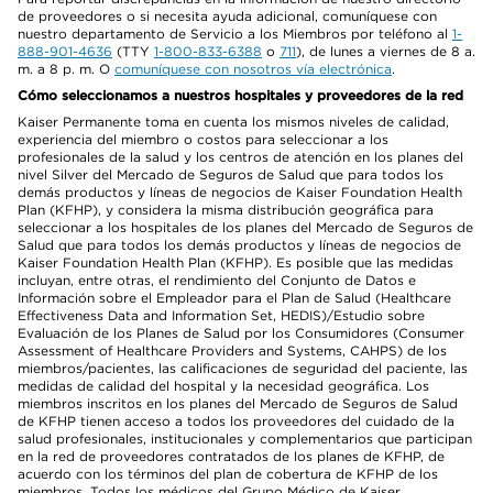
de proveedores o si necesita ayuda adicional, comuníquese con
nuestro departamento de Servicio a los Miembros por teléfono al
1-
888-901-4636
(TTY
1-800-833-6388
o
711
), de lunes a viernes de 8 a.
m. a 8 p. m. O
comuníquese con nosotros vía electrónica
.
Cómo seleccionamos a nuestros hospitales y proveedores de la red
Kaiser Permanente toma en cuenta los mismos niveles de calidad,
experiencia del miembro o costos para seleccionar a los
profesionales de la salud y los centros de atención en los planes del
nivel Silver del Mercado de Seguros de Salud que para todos los
demás productos y líneas de negocios de Kaiser Foundation Health
Plan (KFHP), y considera la misma distribución geográfica para
seleccionar a los hospitales de los planes del Mercado de Seguros de
Salud que para todos los demás productos y líneas de negocios de
Kaiser Foundation Health Plan (KFHP). Es posible que las medidas
incluyan, entre otras, el rendimiento del Conjunto de Datos e
Información sobre el Empleador para el Plan de Salud (Healthcare
Effectiveness Data and Information Set, HEDIS)/Estudio sobre
Evaluación de los Planes de Salud por los Consumidores (Consumer
Assessment of Healthcare Providers and Systems, CAHPS) de los
miembros/pacientes, las calificaciones de seguridad del paciente, las
medidas de calidad del hospital y la necesidad geográfica. Los
miembros inscritos en los planes del Mercado de Seguros de Salud
de KFHP tienen acceso a todos los proveedores del cuidado de la
salud profesionales, institucionales y complementarios que participan
en la red de proveedores contratados de los planes de KFHP, de
acuerdo con los términos del plan de cobertura de KFHP de los
miembros. Todos los médicos del Grupo Médico de Kaiser