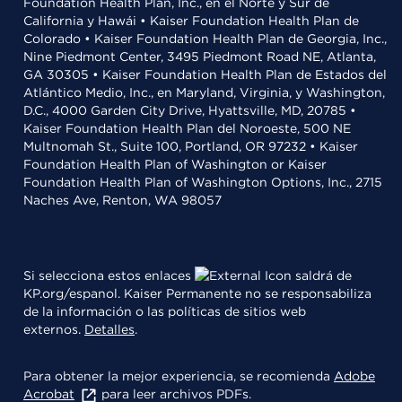
Foundation Health Plan, Inc., en el Norte y Sur de
California y Hawái • Kaiser Foundation Health Plan de
Colorado • Kaiser Foundation Health Plan de Georgia, Inc.,
Nine Piedmont Center, 3495 Piedmont Road NE, Atlanta,
GA 30305 • Kaiser Foundation Health Plan de Estados del
Atlántico Medio, Inc., en Maryland, Virginia, y Washington,
D.C., 4000 Garden City Drive, Hyattsville, MD, 20785 •
Kaiser Foundation Health Plan del Noroeste, 500 NE
Multnomah St., Suite 100, Portland, OR 97232 • Kaiser
Foundation Health Plan of Washington or Kaiser
Foundation Health Plan of Washington Options, Inc., 2715
Naches Ave, Renton, WA 98057
Si selecciona estos enlaces
saldrá de
KP.org/espanol. Kaiser Permanente no se responsabiliza
de la información o las políticas de sitios web
externos.
Detalles
.
Para obtener la mejor experiencia, se recomienda
Adobe
Acrobat
para leer archivos PDFs.