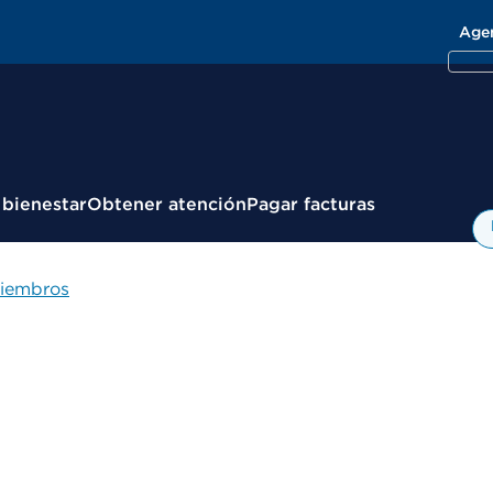
Age
 bienestar
Obtener atención
Pagar facturas
miembros