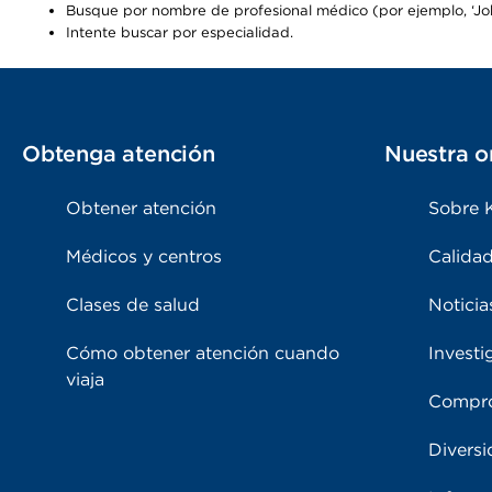
Busque por nombre de profesional médico (por ejemplo, ‘John
Intente buscar por especialidad.
Obtenga atención
Nuestra o
Obtener atención
Sobre 
Médicos y centros
Calidad
Clases de salud
Noticia
Cómo obtener atención cuando
Investi
viaja
Compro
Diversi