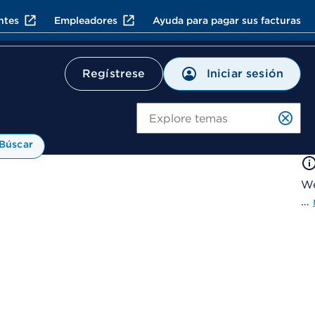
ntes
Empleadores
Ayuda para pagar sus facturas
Iniciar sesión
Regístrese
Bú
Búscar
We
…