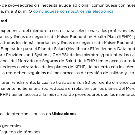
io de proveedores o si necesita ayuda adicional, comuníquese con nue
 a. m. a 8 p. m. O
comuníquese con nosotros vía electrónica
.
 red
periencia del miembro o costos para seleccionar a los profesionales de
os y líneas de negocios de Kaiser Foundation Health Plan (KFHP), y c
a todos los demás productos y líneas de negocios de Kaiser Foundatio
el Empleador para el Plan de Salud (Healthcare Effectiveness Data an
 Providers and Systems, CAHPS) de los miembros/pacientes, las calif
 planes del Mercado de Seguros de Salud de KFHP tienen acceso a todo
oveedores contratados de los planes de KFHP, de acuerdo con los térm
 red deben seguir los mismos procesos de revisión de calidad y certi
 gran rendimiento, la cual se traslapa en un 80 por ciento o menos c
ermanente no tiene una red reducida en relación con los planes del Mer
FHP) tienen acceso a la misma red de proveedores que los miembros 
os de atención si busca en
Ubicaciones
.
 generales.
búsqueda de términos.