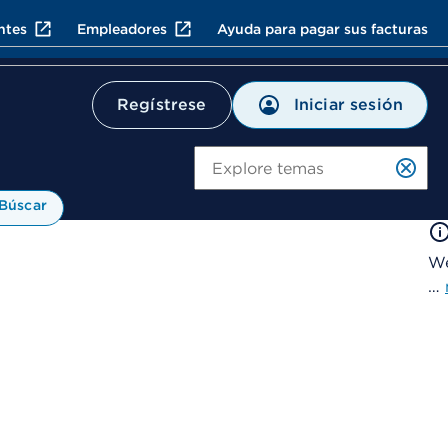
ntes
Empleadores
Ayuda para pagar sus facturas
Iniciar sesión
Regístrese
Bú
Búscar
We
…