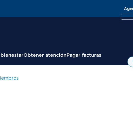
Age
 bienestar
Obtener atención
Pagar facturas
miembros