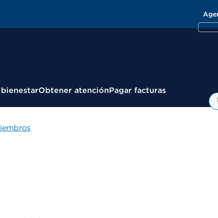
Age
 bienestar
Obtener atención
Pagar facturas
miembros