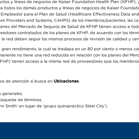
os y líneas de negocios de Kaiser Foundation Health Plan (KFHP), y c
a todos los demás productos y líneas de negocios de Kaiser Foundatio
el Empleador para el Plan de Salud (Healthcare Effectiveness Data an
 Providers and Systems, CAHPS) de los miembros/pacientes, las calif
 planes del Mercado de Seguros de Salud de KFHP tienen acceso a todo
oveedores contratados de los planes de KFHP, de acuerdo con los térm
 red deben seguir los mismos procesos de revisión de calidad y certi
 gran rendimiento, la cual se traslapa en un 80 por ciento o menos c
ermanente no tiene una red reducida en relación con los planes del Mer
FHP) tienen acceso a la misma red de proveedores que los miembros 
os de atención si busca en
Ubicaciones
.
 generales.
búsqueda de términos.
 Smith’ en lugar de ‘grupo quiropráctico Steel City’).