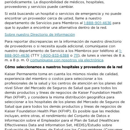
periódicamente. La disponibilidad de médicos, hospitales,
proveedores y servicios puede cambiar.
Si está buscando un hospital o servicios de emergencia y no puede
encontrar un proveedor cerca de usted, llame a nuestro
departamento de Servicios para Miembros al
1-888-901-4636
para
que lo ayuden a encontrar una alternativa dentro de la red.
Sobre nuestro Directorio de Información
Para reportar discrepancias en la información de nuestro directorio
de proveedores o si necesita ayuda adicional, comuníquese con
nuestro departamento de Servicio a los Miembros por teléfono al
1-
888-901-4636
(TTY
1-800-833-6388
o
711
), de lunes a viernes de 8 a.
m. a 8 p. m. O
comuníquese con nosotros vía electrónica
.
Cómo seleccionamos a nuestros hospitales y proveedores de la red
Kaiser Permanente toma en cuenta los mismos niveles de calidad,
experiencia del miembro o costos para seleccionar a los
profesionales de la salud y los centros de atención en los planes del
nivel Silver del Mercado de Seguros de Salud que para todos los
demás productos y líneas de negocios de Kaiser Foundation Health
Plan (KFHP), y considera la misma distribución geográfica para
seleccionar a los hospitales de los planes del Mercado de Seguros de
Salud que para todos los demás productos y líneas de negocios de
Kaiser Foundation Health Plan (KFHP). Es posible que las medidas
incluyan, entre otras, el rendimiento del Conjunto de Datos e
Información sobre el Empleador para el Plan de Salud (Healthcare
Effectiveness Data and Information Set, HEDIS)/Estudio sobre
Evaluación de los Planes de Salud por los Consumidores (Consumer