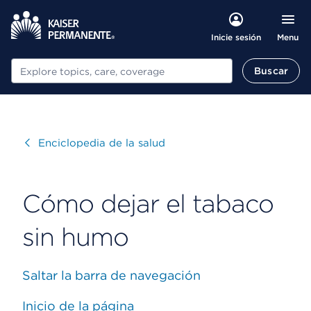
Menu
Inicie sesión
Buscar
Buscar
Visitar
Enciclopedia de la salud
Cómo dejar el tabaco
sin humo
Saltar la barra de navegación
Inicio de la página