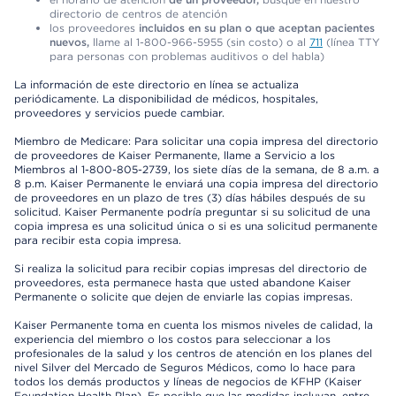
directorio de centros de atención
los proveedores
incluidos en su plan o que aceptan pacientes
nuevos,
llame al 1-800-966-5955 (sin costo) o al
711
(línea TTY
para personas con problemas auditivos o del habla)
La información de este directorio en línea se actualiza
periódicamente. La disponibilidad de médicos, hospitales,
proveedores y servicios puede cambiar.
Miembro de Medicare: Para solicitar una copia impresa del directorio
de proveedores de Kaiser Permanente, llame a Servicio a los
Miembros al 1-800-805-2739, los siete días de la semana, de 8 a.m. a
8 p.m. Kaiser Permanente le enviará una copia impresa del directorio
de proveedores en un plazo de tres (3) días hábiles después de su
solicitud. Kaiser Permanente podría preguntar si su solicitud de una
copia impresa es una solicitud única o si es una solicitud permanente
para recibir esta copia impresa.
Si realiza la solicitud para recibir copias impresas del directorio de
proveedores, esta permanece hasta que usted abandone Kaiser
Permanente o solicite que dejen de enviarle las copias impresas.
Kaiser Permanente toma en cuenta los mismos niveles de calidad, la
experiencia del miembro o los costos para seleccionar a los
profesionales de la salud y los centros de atención en los planes del
nivel Silver del Mercado de Seguros Médicos, como lo hace para
todos los demás productos y líneas de negocios de KFHP (Kaiser
Foundation Health Plan). Es posible que las medidas incluyan, entre