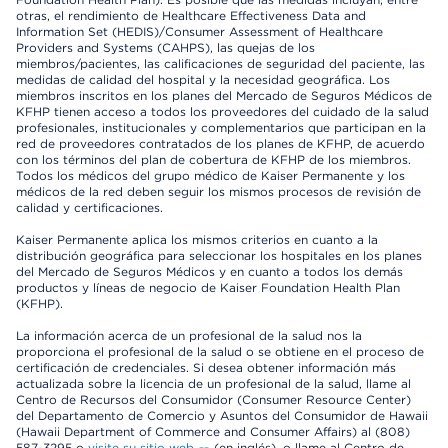
otras, el rendimiento de Healthcare Effectiveness Data and
Information Set (HEDIS)/Consumer Assessment of Healthcare
Providers and Systems (CAHPS), las quejas de los
miembros/pacientes, las calificaciones de seguridad del paciente, las
medidas de calidad del hospital y la necesidad geográfica. Los
miembros inscritos en los planes del Mercado de Seguros Médicos de
KFHP tienen acceso a todos los proveedores del cuidado de la salud
profesionales, institucionales y complementarios que participan en la
red de proveedores contratados de los planes de KFHP, de acuerdo
con los términos del plan de cobertura de KFHP de los miembros.
Todos los médicos del grupo médico de Kaiser Permanente y los
médicos de la red deben seguir los mismos procesos de revisión de
calidad y certificaciones.
Kaiser Permanente aplica los mismos criterios en cuanto a la
distribución geográfica para seleccionar los hospitales en los planes
del Mercado de Seguros Médicos y en cuanto a todos los demás
productos y líneas de negocio de Kaiser Foundation Health Plan
(KFHP).
La información acerca de un profesional de la salud nos la
proporciona el profesional de la salud o se obtiene en el proceso de
certificación de credenciales. Si desea obtener información más
actualizada sobre la licencia de un profesional de la salud, llame al
Centro de Recursos del Consumidor (Consumer Resource Center)
del Departamento de Comercio y Asuntos del Consumidor de Hawaii
(Hawaii Department of Commerce and Consumer Affairs) al (808)
587-3295 o
visite su sitio web
(en inglés), o llame al Centro de