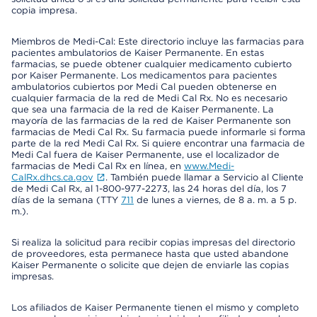
copia impresa.
Miembros de Medi-Cal: Este directorio incluye las farmacias para
pacientes ambulatorios de Kaiser Permanente. En estas
farmacias, se puede obtener cualquier medicamento cubierto
por Kaiser Permanente. Los medicamentos para pacientes
ambulatorios cubiertos por Medi Cal pueden obtenerse en
cualquier farmacia de la red de Medi Cal Rx. No es necesario
que sea una farmacia de la red de Kaiser Permanente. La
mayoría de las farmacias de la red de Kaiser Permanente son
farmacias de Medi Cal Rx. Su farmacia puede informarle si forma
parte de la red Medi Cal Rx. Si quiere encontrar una farmacia de
Medi Cal fuera de Kaiser Permanente, use el localizador de
farmacias de Medi Cal Rx en línea, en
www.Medi-
CalRx.dhcs.ca.gov
. También puede llamar a Servicio al Cliente
de Medi Cal Rx, al 1-800-977-2273, las 24 horas del día, los 7
días de la semana (TTY
711
de lunes a viernes, de 8 a. m. a 5 p.
m.).
Si realiza la solicitud para recibir copias impresas del directorio
de proveedores, esta permanece hasta que usted abandone
Kaiser Permanente o solicite que dejen de enviarle las copias
impresas.
Los afiliados de Kaiser Permanente tienen el mismo y completo