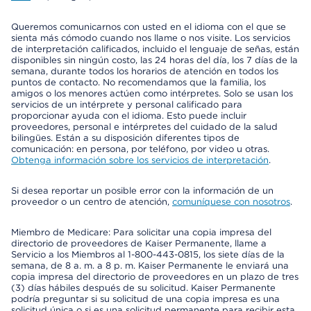
Queremos comunicarnos con usted en el idioma con el que se
sienta más cómodo cuando nos llame o nos visite. Los servicios
de interpretación calificados, incluido el lenguaje de señas, están
disponibles sin ningún costo, las 24 horas del día, los 7 días de la
semana, durante todos los horarios de atención en todos los
puntos de contacto. No recomendamos que la familia, los
amigos o los menores actúen como intérpretes. Solo se usan los
servicios de un intérprete y personal calificado para
proporcionar ayuda con el idioma. Esto puede incluir
proveedores, personal e intérpretes del cuidado de la salud
bilingües. Están a su disposición diferentes tipos de
comunicación: en persona, por teléfono, por video u otras.
Obtenga información sobre los servicios de interpretación
.
Si desea reportar un posible error con la información de un
proveedor o un centro de atención,
comuníquese con nosotros
.
Miembro de Medicare: Para solicitar una copia impresa del
directorio de proveedores de Kaiser Permanente, llame a
Servicio a los Miembros al 1-800-443-0815, los siete días de la
semana, de 8 a. m. a 8 p. m. Kaiser Permanente le enviará una
copia impresa del directorio de proveedores en un plazo de tres
(3) días hábiles después de su solicitud. Kaiser Permanente
podría preguntar si su solicitud de una copia impresa es una
solicitud única o si es una solicitud permanente para recibir esta