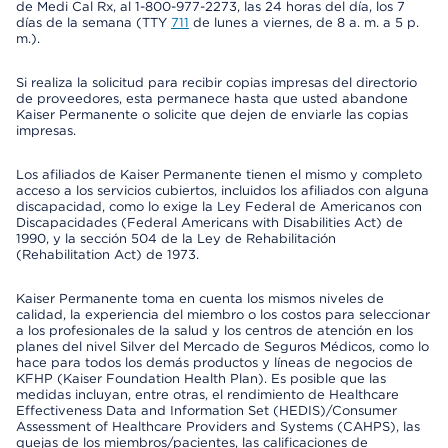
de Medi Cal Rx, al 1-800-977-2273, las 24 horas del día, los 7
días de la semana (TTY
711
de lunes a viernes, de 8 a. m. a 5 p.
m.).
Si realiza la solicitud para recibir copias impresas del directorio
de proveedores, esta permanece hasta que usted abandone
Kaiser Permanente o solicite que dejen de enviarle las copias
impresas.
Los afiliados de Kaiser Permanente tienen el mismo y completo
acceso a los servicios cubiertos, incluidos los afiliados con alguna
discapacidad, como lo exige la Ley Federal de Americanos con
Discapacidades (Federal Americans with Disabilities Act) de
1990, y la sección 504 de la Ley de Rehabilitación
(Rehabilitation Act) de 1973.
Kaiser Permanente toma en cuenta los mismos niveles de
calidad, la experiencia del miembro o los costos para seleccionar
a los profesionales de la salud y los centros de atención en los
planes del nivel Silver del Mercado de Seguros Médicos, como lo
hace para todos los demás productos y líneas de negocios de
KFHP (Kaiser Foundation Health Plan). Es posible que las
medidas incluyan, entre otras, el rendimiento de Healthcare
Effectiveness Data and Information Set (HEDIS)/Consumer
Assessment of Healthcare Providers and Systems (CAHPS), las
quejas de los miembros/pacientes, las calificaciones de