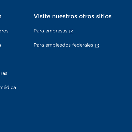
s
Visite nuestros otros sitios
bros
Para empresas
s
Para empleados federales
uras
 médica