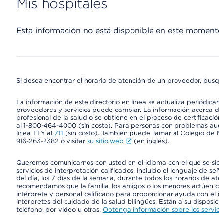
Mis hospitales
Esta información no está disponible en este moment
Si desea encontrar el horario de atención de un proveedor, busq
La información de este directorio en línea se actualiza periódica
proveedores y servicios puede cambiar. La información acerca de
profesional de la salud o se obtiene en el proceso de certificaci
al 1-800-464-4000 (sin costo). Para personas con problemas aud
línea TTY al
711
(sin costo). También puede llamar al Colegio de M
916-263-2382 o visitar
su sitio web
(en inglés).
Queremos comunicarnos con usted en el idioma con el que se si
servicios de interpretación calificados, incluido el lenguaje de se
del día, los 7 días de la semana, durante todos los horarios de a
recomendamos que la familia, los amigos o los menores actúen co
intérprete y personal calificado para proporcionar ayuda con el 
intérpretes del cuidado de la salud bilingües. Están a su disposi
teléfono, por video u otras.
Obtenga información sobre los servic