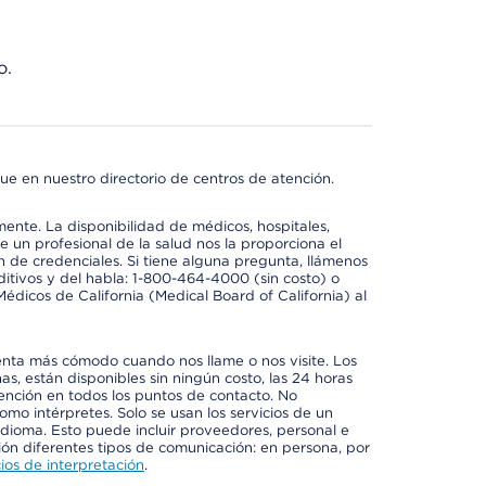
o.
ue en nuestro directorio de centros de atención.
mente. La disponibilidad de médicos, hospitales,
 un profesional de la salud nos la proporciona el
ón de credenciales. Si tiene alguna pregunta, llámenos
itivos y del habla: 1-800-464-4000 (sin costo) o
édicos de California (Medical Board of California) al
enta más cómodo cuando nos llame o nos visite. Los
ñas, están disponibles sin ningún costo, las 24 horas
tención en todos los puntos de contacto. No
mo intérpretes. Solo se usan los servicios de un
idioma. Esto puede incluir proveedores, personal e
ción diferentes tipos de comunicación: en persona, por
ios de interpretación
.