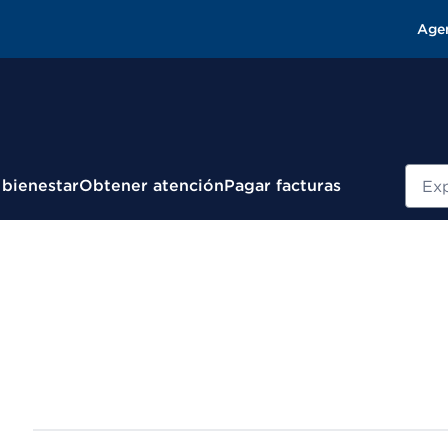
Age
Busc
 bienestar
Obtener atención
Pagar facturas