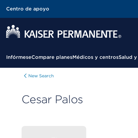
Centro de apoyo
Menú contextual
Infórmese
Compare planes
Médicos y centros
Salud y
New Search
Cesar Palos