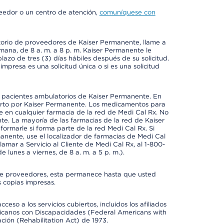
veedor o un centro de atención,
comuníquese con
ctorio de proveedores de Kaiser Permanente, llame a
emana, de 8 a. m. a 8 p. m. Kaiser Permanente le
azo de tres (3) días hábiles después de su solicitud.
mpresa es una solicitud única o si es una solicitud
a pacientes ambulatorios de Kaiser Permanente. En
erto por Kaiser Permanente. Los medicamentos para
 en cualquier farmacia de la red de Medi Cal Rx. No
e. La mayoría de las farmacias de la red de Kaiser
rmarle si forma parte de la red Medi Cal Rx. Si
anente, use el localizador de farmacias de Medi Cal
amar a Servicio al Cliente de Medi Cal Rx, al 1-800-
e lunes a viernes, de 8 a. m. a 5 p. m.).
io de proveedores, esta permanece hasta que usted
 copias impresas.
so a los servicios cubiertos, incluidos los afiliados
icanos con Discapacidades (Federal Americans with
ación (Rehabilitation Act) de 1973.