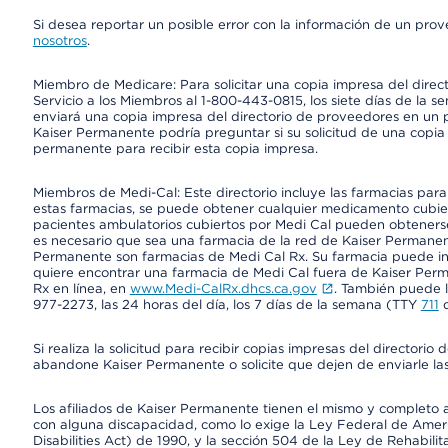
Si desea reportar un posible error con la información de un pro
nosotros
.
Miembro de Medicare: Para solicitar una copia impresa del dire
Servicio a los Miembros al 1-800-443-0815, los siete días de la s
enviará una copia impresa del directorio de proveedores en un pl
Kaiser Permanente podría preguntar si su solicitud de una copia i
permanente para recibir esta copia impresa.
Miembros de Medi-Cal: Este directorio incluye las farmacias par
estas farmacias, se puede obtener cualquier medicamento cubi
pacientes ambulatorios cubiertos por Medi Cal pueden obtenerse
es necesario que sea una farmacia de la red de Kaiser Permanent
Permanente son farmacias de Medi Cal Rx. Su farmacia puede info
quiere encontrar una farmacia de Medi Cal fuera de Kaiser Perm
Rx en línea, en
www.Medi-CalRx.dhcs.ca.gov
. También puede ll
977-2273, las 24 horas del día, los 7 días de la semana (TTY
711
d
Si realiza la solicitud para recibir copias impresas del director
abandone Kaiser Permanente o solicite que dejen de enviarle las
Los afiliados de Kaiser Permanente tienen el mismo y completo acce
con alguna discapacidad, como lo exige la Ley Federal de Amer
Disabilities Act) de 1990, y la sección 504 de la Ley de Rehabilit