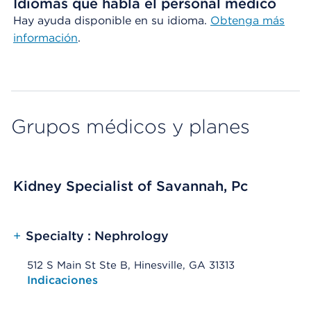
Idiomas que habla el personal médico
Hay ayuda disponible en su idioma.
Obtenga más
información
.
Grupos médicos y planes
Kidney Specialist of Savannah, Pc
+
Specialty : Nephrology
512 S Main St Ste B, Hinesville, GA 31313
Opens native map application on mobile devices
Indicaciones