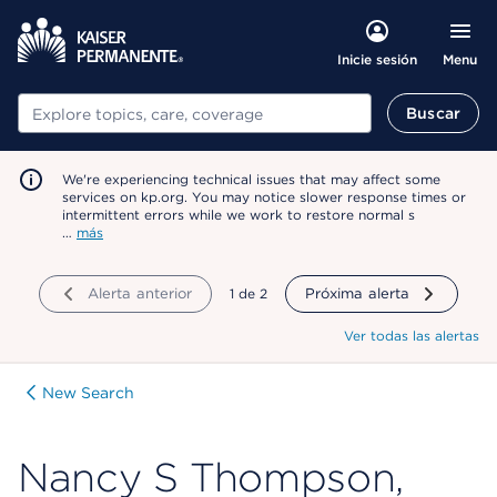
Menu
Inicie sesión
Buscar
Buscar
We're experiencing technical issues that may affect some
services on kp.org. You may notice slower response times or
intermittent errors while we work to restore normal s
…
más
Alerta anterior
mostrando
1
de
2
Próxima alerta
Ver todas las alertas
New Search
Nancy S Thompson,