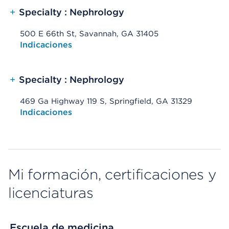
+
Specialty : Nephrology
500 E 66th St, Savannah, GA 31405
Opens native map application on mobile devices
Indicaciones
+
Specialty : Nephrology
469 Ga Highway 119 S, Springfield, GA 31329
Opens native map application on mobile devices
Indicaciones
Mi formación, certificaciones y
licenciaturas
Escuela de medicina