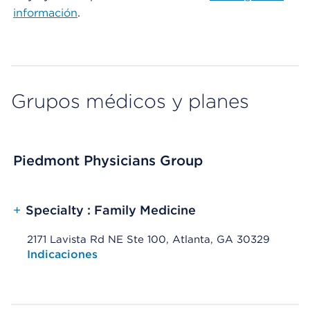
información
.
Grupos médicos y planes
Piedmont Physicians Group
+
Specialty : Family Medicine
2171 Lavista Rd NE Ste 100, Atlanta, GA 30329
Opens native map application on mobile devices
Indicaciones