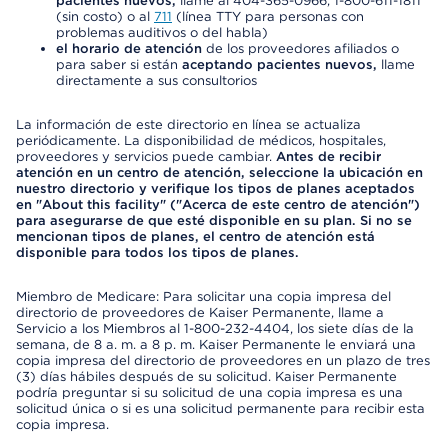
pacientes nuevos,
llame al 404-365-0966, 1-800-611-1811
(sin costo) o al
711
(línea TTY para personas con
problemas auditivos o del habla)
el horario de atención
de los proveedores afiliados o
para saber si están
aceptando pacientes nuevos,
llame
directamente a sus consultorios
La información de este directorio en línea se actualiza
periódicamente. La disponibilidad de médicos, hospitales,
proveedores y servicios puede cambiar.
Antes de recibir
atención en un centro de atención, seleccione la ubicación en
nuestro directorio y verifique los tipos de planes aceptados
en "About this facility" ("Acerca de este centro de atención")
para asegurarse de que esté disponible en su plan. Si no se
mencionan tipos de planes, el centro de atención está
disponible para todos los tipos de planes.
Miembro de Medicare: Para solicitar una copia impresa del
directorio de proveedores de Kaiser Permanente, llame a
Servicio a los Miembros al 1-800-232-4404, los siete días de la
semana, de 8 a. m. a 8 p. m. Kaiser Permanente le enviará una
copia impresa del directorio de proveedores en un plazo de tres
(3) días hábiles después de su solicitud. Kaiser Permanente
podría preguntar si su solicitud de una copia impresa es una
solicitud única o si es una solicitud permanente para recibir esta
copia impresa.