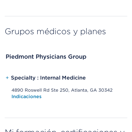
Grupos médicos y planes
Piedmont Physicians Group
+
Specialty : Internal Medicine
4890 Roswell Rd Ste 250, Atlanta, GA 30342
Opens native map application on mobile devices
Indicaciones