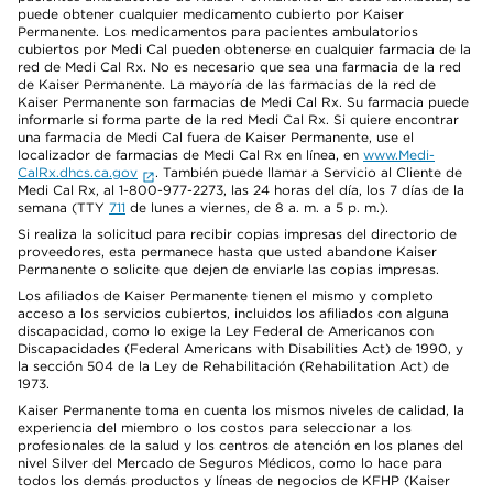
puede obtener cualquier medicamento cubierto por Kaiser
Permanente. Los medicamentos para pacientes ambulatorios
cubiertos por Medi Cal pueden obtenerse en cualquier farmacia de la
red de Medi Cal Rx. No es necesario que sea una farmacia de la red
de Kaiser Permanente. La mayoría de las farmacias de la red de
Kaiser Permanente son farmacias de Medi Cal Rx. Su farmacia puede
informarle si forma parte de la red Medi Cal Rx. Si quiere encontrar
una farmacia de Medi Cal fuera de Kaiser Permanente, use el
localizador de farmacias de Medi Cal Rx en línea, en
www.Medi-
CalRx.dhcs.ca.gov
. También puede llamar a Servicio al Cliente de
Medi Cal Rx, al 1-800-977-2273, las 24 horas del día, los 7 días de la
semana (TTY
711
de lunes a viernes, de 8 a. m. a 5 p. m.).
Si realiza la solicitud para recibir copias impresas del directorio de
proveedores, esta permanece hasta que usted abandone Kaiser
Permanente o solicite que dejen de enviarle las copias impresas.
Los afiliados de Kaiser Permanente tienen el mismo y completo
acceso a los servicios cubiertos, incluidos los afiliados con alguna
discapacidad, como lo exige la Ley Federal de Americanos con
Discapacidades (Federal Americans with Disabilities Act) de 1990, y
la sección 504 de la Ley de Rehabilitación (Rehabilitation Act) de
1973.
Kaiser Permanente toma en cuenta los mismos niveles de calidad, la
experiencia del miembro o los costos para seleccionar a los
profesionales de la salud y los centros de atención en los planes del
nivel Silver del Mercado de Seguros Médicos, como lo hace para
todos los demás productos y líneas de negocios de KFHP (Kaiser