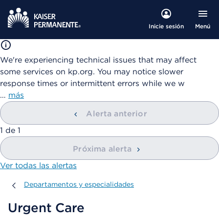
Menú
Inicie sesión
We're experiencing technical issues that may affect
some services on kp.org. You may notice slower
response times or intermittent errors while we w
…
más
Alerta anterior
mostrando
1
de
1
Próxima alerta
Ver todas las alertas
Departamentos y especialidades
Departamentos y especialidades
Urgent Care