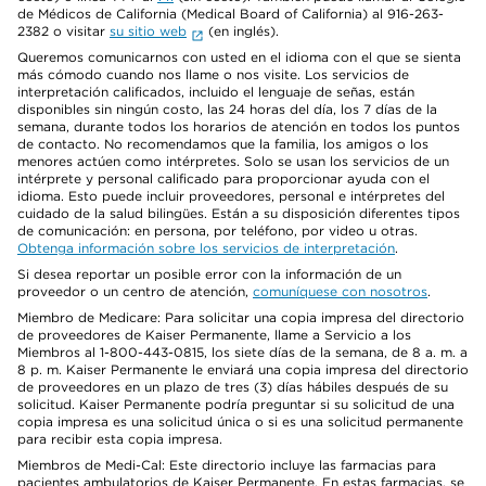
de Médicos de California (Medical Board of California) al 916-263-
2382 o visitar
su sitio web
(en inglés).
Queremos comunicarnos con usted en el idioma con el que se sienta
más cómodo cuando nos llame o nos visite. Los servicios de
interpretación calificados, incluido el lenguaje de señas, están
disponibles sin ningún costo, las 24 horas del día, los 7 días de la
semana, durante todos los horarios de atención en todos los puntos
de contacto. No recomendamos que la familia, los amigos o los
menores actúen como intérpretes. Solo se usan los servicios de un
intérprete y personal calificado para proporcionar ayuda con el
idioma. Esto puede incluir proveedores, personal e intérpretes del
cuidado de la salud bilingües. Están a su disposición diferentes tipos
de comunicación: en persona, por teléfono, por video u otras.
Obtenga información sobre los servicios de interpretación
.
Si desea reportar un posible error con la información de un
proveedor o un centro de atención,
comuníquese con nosotros
.
Miembro de Medicare: Para solicitar una copia impresa del directorio
de proveedores de Kaiser Permanente, llame a Servicio a los
Miembros al 1-800-443-0815, los siete días de la semana, de 8 a. m. a
8 p. m. Kaiser Permanente le enviará una copia impresa del directorio
de proveedores en un plazo de tres (3) días hábiles después de su
solicitud. Kaiser Permanente podría preguntar si su solicitud de una
copia impresa es una solicitud única o si es una solicitud permanente
para recibir esta copia impresa.
Miembros de Medi-Cal: Este directorio incluye las farmacias para
pacientes ambulatorios de Kaiser Permanente. En estas farmacias, se