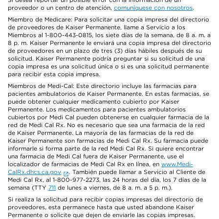
proveedor o un centro de atención,
comuníquese con nosotros
.
Miembro de Medicare: Para solicitar una copia impresa del directorio
de proveedores de Kaiser Permanente, llame a Servicio a los
Miembros al 1-800-443-0815, los siete días de la semana, de 8 a. m. a
8 p. m. Kaiser Permanente le enviará una copia impresa del directorio
de proveedores en un plazo de tres (3) días hábiles después de su
solicitud. Kaiser Permanente podría preguntar si su solicitud de una
copia impresa es una solicitud única o si es una solicitud permanente
para recibir esta copia impresa.
Miembros de Medi-Cal: Este directorio incluye las farmacias para
pacientes ambulatorios de Kaiser Permanente. En estas farmacias, se
puede obtener cualquier medicamento cubierto por Kaiser
Permanente. Los medicamentos para pacientes ambulatorios
cubiertos por Medi Cal pueden obtenerse en cualquier farmacia de la
red de Medi Cal Rx. No es necesario que sea una farmacia de la red
de Kaiser Permanente. La mayoría de las farmacias de la red de
Kaiser Permanente son farmacias de Medi Cal Rx. Su farmacia puede
informarle si forma parte de la red Medi Cal Rx. Si quiere encontrar
una farmacia de Medi Cal fuera de Kaiser Permanente, use el
localizador de farmacias de Medi Cal Rx en línea, en
www.Medi-
CalRx.dhcs.ca.gov
. También puede llamar a Servicio al Cliente de
Medi Cal Rx, al 1-800-977-2273, las 24 horas del día, los 7 días de la
semana (TTY
711
de lunes a viernes, de 8 a. m. a 5 p. m.).
Si realiza la solicitud para recibir copias impresas del directorio de
proveedores, esta permanece hasta que usted abandone Kaiser
Permanente o solicite que dejen de enviarle las copias impresas.