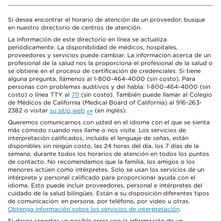
Si desea encontrar el horario de atención de un proveedor, busque
en nuestro directorio de centros de atención.
La información de este directorio en línea se actualiza
periódicamente. La disponibilidad de médicos, hospitales,
proveedores y servicios puede cambiar. La información acerca de un
profesional de la salud nos la proporciona el profesional de la salud o
se obtiene en el proceso de certificación de credenciales. Si tiene
alguna pregunta, llámenos al 1-800-464-4000 (sin costo). Para
personas con problemas auditivos y del habla: 1-800-464-4000 (sin
costo) o línea TTY al
711
(sin costo). También puede llamar al Colegio
de Médicos de California (Medical Board of California) al 916-263-
2382 o visitar
su sitio web
(en inglés).
Queremos comunicarnos con usted en el idioma con el que se sienta
más cómodo cuando nos llame o nos visite. Los servicios de
interpretación calificados, incluido el lenguaje de señas, están
disponibles sin ningún costo, las 24 horas del día, los 7 días de la
semana, durante todos los horarios de atención en todos los puntos
de contacto. No recomendamos que la familia, los amigos o los
menores actúen como intérpretes. Solo se usan los servicios de un
intérprete y personal calificado para proporcionar ayuda con el
idioma. Esto puede incluir proveedores, personal e intérpretes del
cuidado de la salud bilingües. Están a su disposición diferentes tipos
de comunicación: en persona, por teléfono, por video u otras.
Obtenga información sobre los servicios de interpretación
.
Si desea reportar un posible error con la información de un