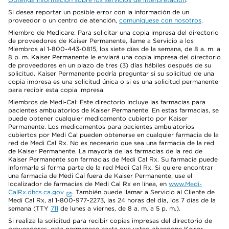
Si desea reportar un posible error con la información de un
proveedor o un centro de atención,
comuníquese con nosotros
.
Miembro de Medicare: Para solicitar una copia impresa del directorio
de proveedores de Kaiser Permanente, llame a Servicio a los
Miembros al 1-800-443-0815, los siete días de la semana, de 8 a. m. a
8 p. m. Kaiser Permanente le enviará una copia impresa del directorio
de proveedores en un plazo de tres (3) días hábiles después de su
solicitud. Kaiser Permanente podría preguntar si su solicitud de una
copia impresa es una solicitud única o si es una solicitud permanente
para recibir esta copia impresa.
Miembros de Medi-Cal: Este directorio incluye las farmacias para
pacientes ambulatorios de Kaiser Permanente. En estas farmacias, se
puede obtener cualquier medicamento cubierto por Kaiser
Permanente. Los medicamentos para pacientes ambulatorios
cubiertos por Medi Cal pueden obtenerse en cualquier farmacia de la
red de Medi Cal Rx. No es necesario que sea una farmacia de la red
de Kaiser Permanente. La mayoría de las farmacias de la red de
Kaiser Permanente son farmacias de Medi Cal Rx. Su farmacia puede
informarle si forma parte de la red Medi Cal Rx. Si quiere encontrar
una farmacia de Medi Cal fuera de Kaiser Permanente, use el
localizador de farmacias de Medi Cal Rx en línea, en
www.Medi-
CalRx.dhcs.ca.gov
. También puede llamar a Servicio al Cliente de
Medi Cal Rx, al 1-800-977-2273, las 24 horas del día, los 7 días de la
semana (TTY
711
de lunes a viernes, de 8 a. m. a 5 p. m.).
Si realiza la solicitud para recibir copias impresas del directorio de
proveedores, esta permanece hasta que usted abandone Kaiser