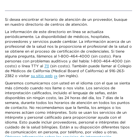
Si desea encontrar el horario de atención de un proveedor, busque
en nuestro directorio de centros de atención.
La información de este directorio en línea se actualiza
periódicamente. La disponibilidad de médicos, hospitales,
proveedores y servicios puede cambiar. La información acerca de un
profesional de la salud nos la proporciona el profesional de la salud o
se obtiene en el proceso de certificación de credenciales. Si tiene
alguna pregunta, llámenos al 1-800-464-4000 (sin costo). Para
personas con problemas auditivos y del habla: 1-800-464-4000 (sin
costo) o línea TTY al
711
(sin costo). También puede llamar al Colegio
de Médicos de California (Medical Board of California) al 916-263-
2382 o visitar
su sitio web
(en inglés).
Queremos comunicarnos con usted en el idioma con el que se sienta
más cómodo cuando nos llame o nos visite. Los servicios de
interpretación calificados, incluido el lenguaje de señas, están
disponibles sin ningún costo, las 24 horas del día, los 7 días de la
semana, durante todos los horarios de atención en todos los puntos
de contacto. No recomendamos que la familia, los amigos o los
menores actúen como intérpretes. Solo se usan los servicios de un
intérprete y personal calificado para proporcionar ayuda con el
idioma. Esto puede incluir proveedores, personal e intérpretes del
cuidado de la salud bilingües. Están a su disposición diferentes tipos
de comunicación: en persona, por teléfono, por video u otras.
Obtenga información sobre los servicios de interpretación
.