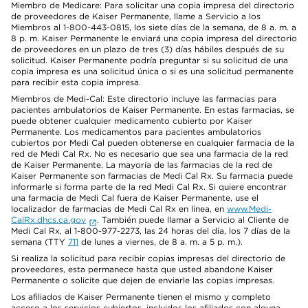
Miembro de Medicare: Para solicitar una copia impresa del directorio
de proveedores de Kaiser Permanente, llame a Servicio a los
Miembros al 1-800-443-0815, los siete días de la semana, de 8 a. m. a
8 p. m. Kaiser Permanente le enviará una copia impresa del directorio
de proveedores en un plazo de tres (3) días hábiles después de su
solicitud. Kaiser Permanente podría preguntar si su solicitud de una
copia impresa es una solicitud única o si es una solicitud permanente
para recibir esta copia impresa.
Miembros de Medi-Cal: Este directorio incluye las farmacias para
pacientes ambulatorios de Kaiser Permanente. En estas farmacias, se
puede obtener cualquier medicamento cubierto por Kaiser
Permanente. Los medicamentos para pacientes ambulatorios
cubiertos por Medi Cal pueden obtenerse en cualquier farmacia de la
red de Medi Cal Rx. No es necesario que sea una farmacia de la red
de Kaiser Permanente. La mayoría de las farmacias de la red de
Kaiser Permanente son farmacias de Medi Cal Rx. Su farmacia puede
informarle si forma parte de la red Medi Cal Rx. Si quiere encontrar
una farmacia de Medi Cal fuera de Kaiser Permanente, use el
localizador de farmacias de Medi Cal Rx en línea, en
www.Medi-
CalRx.dhcs.ca.gov
. También puede llamar a Servicio al Cliente de
Medi Cal Rx, al 1-800-977-2273, las 24 horas del día, los 7 días de la
semana (TTY
711
de lunes a viernes, de 8 a. m. a 5 p. m.).
Si realiza la solicitud para recibir copias impresas del directorio de
proveedores, esta permanece hasta que usted abandone Kaiser
Permanente o solicite que dejen de enviarle las copias impresas.
Los afiliados de Kaiser Permanente tienen el mismo y completo
acceso a los servicios cubiertos, incluidos los afiliados con alguna