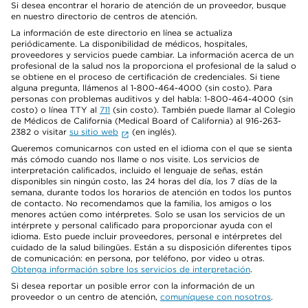
Si desea encontrar el horario de atención de un proveedor, busque
en nuestro directorio de centros de atención.
La información de este directorio en línea se actualiza
periódicamente. La disponibilidad de médicos, hospitales,
proveedores y servicios puede cambiar. La información acerca de un
profesional de la salud nos la proporciona el profesional de la salud o
se obtiene en el proceso de certificación de credenciales. Si tiene
alguna pregunta, llámenos al 1-800-464-4000 (sin costo). Para
personas con problemas auditivos y del habla: 1-800-464-4000 (sin
costo) o línea TTY al
711
(sin costo). También puede llamar al Colegio
de Médicos de California (Medical Board of California) al 916-263-
2382 o visitar
su sitio web
(en inglés).
Queremos comunicarnos con usted en el idioma con el que se sienta
más cómodo cuando nos llame o nos visite. Los servicios de
interpretación calificados, incluido el lenguaje de señas, están
disponibles sin ningún costo, las 24 horas del día, los 7 días de la
semana, durante todos los horarios de atención en todos los puntos
de contacto. No recomendamos que la familia, los amigos o los
menores actúen como intérpretes. Solo se usan los servicios de un
intérprete y personal calificado para proporcionar ayuda con el
idioma. Esto puede incluir proveedores, personal e intérpretes del
cuidado de la salud bilingües. Están a su disposición diferentes tipos
de comunicación: en persona, por teléfono, por video u otras.
Obtenga información sobre los servicios de interpretación
.
Si desea reportar un posible error con la información de un
proveedor o un centro de atención,
comuníquese con nosotros
.